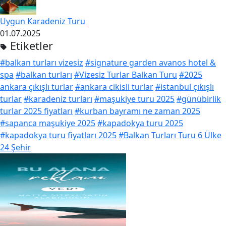
Uygun Karadeniz Turu
01.07.2025
Etiketler
#balkan turları vizesiz
#signature garden avanos hotel &
spa
#balkan turları
#Vizesiz Turlar Balkan Turu
#2025
ankara çıkışlı turlar
#ankara cikisli turlar
#istanbul çıkışlı
turlar
#karadeniz turları
#maşukiye turu 2025
#günübirlik
turlar 2025 fiyatları
#kurban bayramı ne zaman 2025
#sapanca maşukiye 2025
#kapadokya turu 2025
#kapadokya turu fiyatları 2025
#Balkan Turları Turu 6 Ülke
24 Şehir