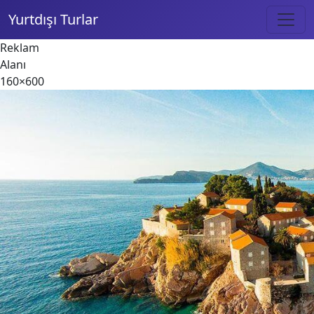
Yurtdışı Turlar
Reklam
Alanı
160×600