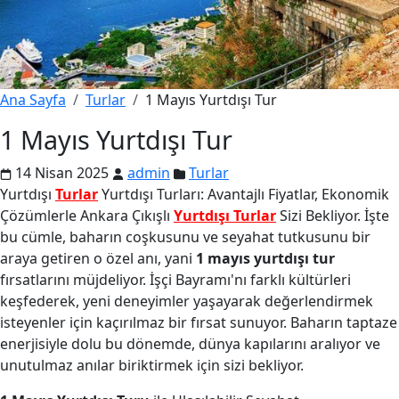
Ana Sayfa
Turlar
1 Mayıs Yurtdışı Tur
1 Mayıs Yurtdışı Tur
14 Nisan 2025
admin
Turlar
Yurtdışı
Turlar
Yurtdışı Turları: Avantajlı Fiyatlar, Ekonomik
Çözümlerle Ankara Çıkışlı
Yurtdışı Turlar
Sizi Bekliyor. İşte
bu cümle, baharın coşkusunu ve seyahat tutkusunu bir
araya getiren o özel anı, yani
1 mayıs yurtdışı tur
fırsatlarını müjdeliyor. İşçi Bayramı'nı farklı kültürleri
keşfederek, yeni deneyimler yaşayarak değerlendirmek
isteyenler için kaçırılmaz bir fırsat sunuyor. Baharın taptaze
enerjisiyle dolu bu dönemde, dünya kapılarını aralıyor ve
unutulmaz anılar biriktirmek için sizi bekliyor.