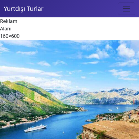
Yurtdışı Turlar
Reklam
Alanı
160×600