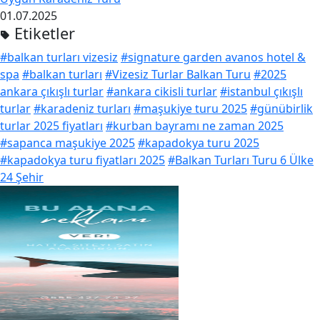
01.07.2025
Etiketler
#balkan turları vizesiz
#signature garden avanos hotel &
spa
#balkan turları
#Vizesiz Turlar Balkan Turu
#2025
ankara çıkışlı turlar
#ankara cikisli turlar
#istanbul çıkışlı
turlar
#karadeniz turları
#maşukiye turu 2025
#günübirlik
turlar 2025 fiyatları
#kurban bayramı ne zaman 2025
#sapanca maşukiye 2025
#kapadokya turu 2025
#kapadokya turu fiyatları 2025
#Balkan Turları Turu 6 Ülke
24 Şehir