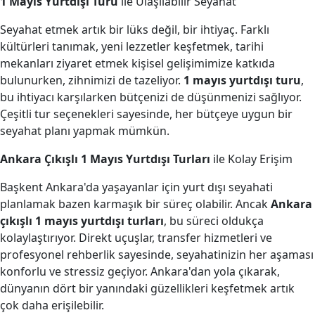
1 Mayıs Yurtdışı Turu
ile Ulaşılabilir Seyahat
Seyahat etmek artık bir lüks değil, bir ihtiyaç. Farklı
kültürleri tanımak, yeni lezzetler keşfetmek, tarihi
mekanları ziyaret etmek kişisel gelişimimize katkıda
bulunurken, zihnimizi de tazeliyor.
1 mayıs yurtdışı turu
,
bu ihtiyacı karşılarken bütçenizi de düşünmenizi sağlıyor.
Çeşitli tur seçenekleri sayesinde, her bütçeye uygun bir
seyahat planı yapmak mümkün.
Ankara Çıkışlı 1 Mayıs Yurtdışı Turları
ile Kolay Erişim
Başkent Ankara'da yaşayanlar için yurt dışı seyahati
planlamak bazen karmaşık bir süreç olabilir. Ancak
Ankara
çıkışlı 1 mayıs yurtdışı turları
, bu süreci oldukça
kolaylaştırıyor. Direkt uçuşlar, transfer hizmetleri ve
profesyonel rehberlik sayesinde, seyahatinizin her aşaması
konforlu ve stressiz geçiyor. Ankara'dan yola çıkarak,
dünyanın dört bir yanındaki güzellikleri keşfetmek artık
çok daha erişilebilir.