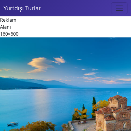
Yurtdışı Turlar
Reklam
Alanı
160×600