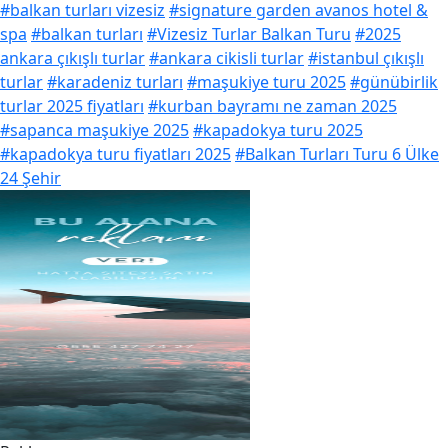
#balkan turları vizesiz
#signature garden avanos hotel &
spa
#balkan turları
#Vizesiz Turlar Balkan Turu
#2025
ankara çıkışlı turlar
#ankara cikisli turlar
#istanbul çıkışlı
turlar
#karadeniz turları
#maşukiye turu 2025
#günübirlik
turlar 2025 fiyatları
#kurban bayramı ne zaman 2025
#sapanca maşukiye 2025
#kapadokya turu 2025
#kapadokya turu fiyatları 2025
#Balkan Turları Turu 6 Ülke
24 Şehir