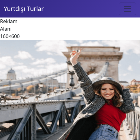
Yurtdışı Turlar
Reklam
Alanı
160×600