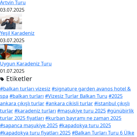
Artvin Turu
03.07.2025
Yeşil Karadeniz
03.07.2025
Uygun Karadeniz Turu
01.07.2025
Etiketler
#balkan turları vizesiz
#signature garden avanos hotel &
spa
#balkan turları
#Vizesiz Turlar Balkan Turu
#2025
ankara çıkışlı turlar
#ankara cikisli turlar
#istanbul çıkışlı
turlar
#karadeniz turları
#maşukiye turu 2025
#günübirlik
turlar 2025 fiyatları
#kurban bayramı ne zaman 2025
#sapanca maşukiye 2025
#kapadokya turu 2025
#kapadokya turu fiyatları 2025
#Balkan Turları Turu 6 Ülke