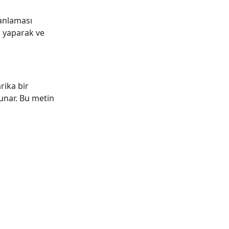
lanlaması
n yaparak ve
rika bir
sunar. Bu metin