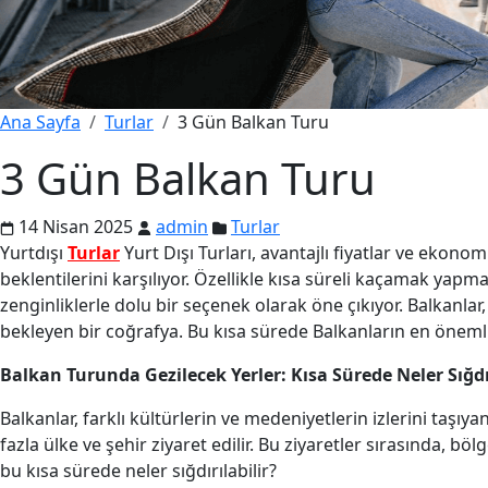
Ana Sayfa
Turlar
3 Gün Balkan Turu
3 Gün Balkan Turu
14 Nisan 2025
admin
Turlar
Yurtdışı
Turlar
Yurt Dışı Turları, avantajlı fiyatlar ve ekonom
beklentilerini karşılıyor. Özellikle kısa süreli kaçamak yapma
zenginliklerle dolu bir seçenek olarak öne çıkıyor. Balkanlar,
bekleyen bir coğrafya. Bu kısa sürede Balkanların en öneml
Balkan Turunda Gezilecek Yerler: Kısa Sürede Neler Sığdır
Balkanlar, farklı kültürlerin ve medeniyetlerin izlerini taşıy
fazla ülke ve şehir ziyaret edilir. Bu ziyaretler sırasında, bölge
bu kısa sürede neler sığdırılabilir?