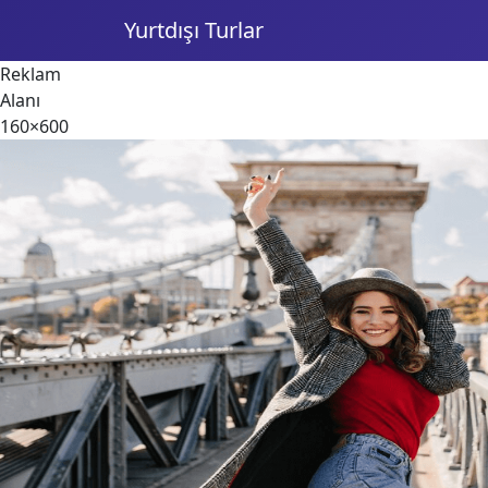
Yurtdışı Turlar
Reklam
Alanı
160×600