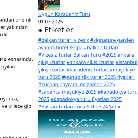
Uygun Karadeniz Turu
ısından önemli
01.07.2025
ler yakından
Etiketler
dır.
#balkan turları vizesiz
#signature garden
avanos hotel & spa
#balkan turları
#Vizesiz Turlar Balkan Turu
#2025 ankara
uru
esnasında,
çıkışlı turlar
#ankara cikisli turlar
#istanbul
ıyıları,
çıkışlı turlar
#karadeniz turları
#maşukiye
turu 2025
#günübirlik turlar 2025 fiyatları
#kurban bayramı ne zaman 2025
#sapanca maşukiye 2025
#kapadokya turu
oyunca,
2025
#kapadokya turu fiyatları 2025
ve trileçe gibi
#Balkan Turları Turu 6 Ülke 24 Şehir