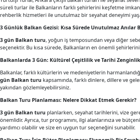
Yurtdışı Turlar, Ankara çıkışlı Balkan turları ile seyahat sev
süreli turlar ile Balkanların farklı şehirlerini keşfetme imka
rehberlik hizmetleri ile unutulmaz bir seyahat deneyimi yaş
3 Günlük Balkan Gezisi: Kısa Sürede Unutulmaz Anılar 
3 gün Balkan turu
, yoğun iş temposundan veya diğer sebep
seçenektir. Bu kısa sürede, Balkanların en önemli şehirlerini 
Balkanlarda 3 Gün: Kültürel Çeşitlilik ve Tarihi Zenginli
Balkanlar, farklı kültürlerin ve medeniyetlerin harmanlandığ
gün Balkan turu
kapsamında, farklı dinlere, dillere ve gele
yakından gözlemleyebilirsiniz.
Balkan Turu Planlaması: Nelere Dikkat Etmek Gerekir?
3 gün Balkan turu
planlarken, seyahat tarihlerini, vize ge
önemlidir. Ayrıca, tur programını, ilgi alanlarınıza ve bütçen
yardımcı olabilir ve size en uygun tur seçeneğini sunabilir.