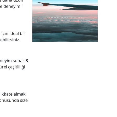
e daha uzun
ve deneyimli
çin ideal bir
bilirsiniz.
deneyim sunar.
3
el çeşitliliği
 dikkate almak
 konusunda size