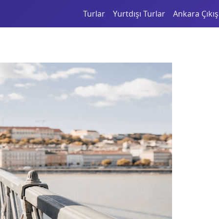
Turlar
Yurtdışı Turlar
Ankara Çıkışl