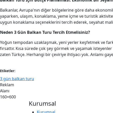
Balkan Turu İçin Bütçe Planlaması: Ekonomik Bir Sey
Balkanlar, Avrupa'nın diğer bölgelerine göre daha ekonomi
yaparken, ulaşım, konaklama, yeme içme ve turistik aktivite
uygun konaklama seçeneklerini tercih ederek, seyahat maliye
Neden 3 Gün Balkan Turu Tercih Etmelisiniz?
Yoğun tempodan uzaklaşmak, yeni yerler keşfetmek ve farklı
fırsattır. Kısa sürede çok şey görmek ve yaşamak isteyenler 
zaten Türkçe. Herhangi bir çeviriye ihtiyacı yok. Anlamı gayet
Etiketler:
3 gün balkan turu
Reklam
Alanı
160×600
Kurumsal
Kurumsal