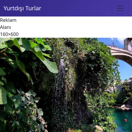
Yurtdışı Turlar
Reklam
Alanı
160×600