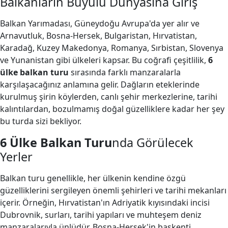
Balkanların Büyülü Dünyasına Giriş
Balkan Yarımadası, Güneydoğu Avrupa'da yer alır ve
Arnavutluk, Bosna-Hersek, Bulgaristan, Hırvatistan,
Karadağ, Kuzey Makedonya, Romanya, Sırbistan, Slovenya
ve Yunanistan gibi ülkeleri kapsar. Bu coğrafi çeşitlilik,
6
ülke balkan turu
sırasında farklı manzaralarla
karşılaşacağınız anlamına gelir. Dağların eteklerinde
kurulmuş şirin köylerden, canlı şehir merkezlerine, tarihi
kalıntılardan, bozulmamış doğal güzelliklere kadar her şey
bu turda sizi bekliyor.
6 Ülke Balkan Turu
nda Görülecek
Yerler
Balkan turu genellikle, her ülkenin kendine özgü
güzelliklerini sergileyen önemli şehirleri ve tarihi mekanları
içerir. Örneğin, Hırvatistan'ın Adriyatik kıyısındaki incisi
Dubrovnik, surları, tarihi yapıları ve muhteşem deniz
manzaralarıyla ünlüdür. Bosna-Hersek'in başkenti