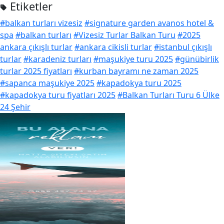
Etiketler
#balkan turları vizesiz
#signature garden avanos hotel &
spa
#balkan turları
#Vizesiz Turlar Balkan Turu
#2025
ankara çıkışlı turlar
#ankara cikisli turlar
#istanbul çıkışlı
turlar
#karadeniz turları
#maşukiye turu 2025
#günübirlik
turlar 2025 fiyatları
#kurban bayramı ne zaman 2025
#sapanca maşukiye 2025
#kapadokya turu 2025
#kapadokya turu fiyatları 2025
#Balkan Turları Turu 6 Ülke
24 Şehir