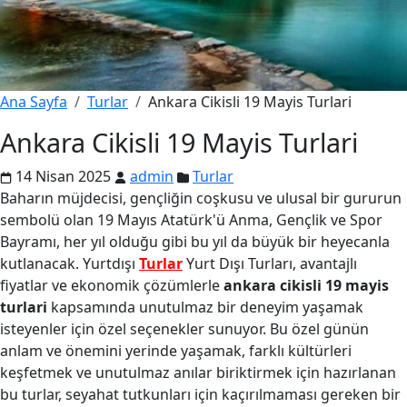
Ana Sayfa
Turlar
Ankara Cikisli 19 Mayis Turlari
Ankara Cikisli 19 Mayis Turlari
14 Nisan 2025
admin
Turlar
Baharın müjdecisi, gençliğin coşkusu ve ulusal bir gururun
sembolü olan 19 Mayıs Atatürk'ü Anma, Gençlik ve Spor
Bayramı, her yıl olduğu gibi bu yıl da büyük bir heyecanla
kutlanacak. Yurtdışı
Turlar
Yurt Dışı Turları, avantajlı
fiyatlar ve ekonomik çözümlerle
ankara cikisli 19 mayis
turlari
kapsamında unutulmaz bir deneyim yaşamak
isteyenler için özel seçenekler sunuyor. Bu özel günün
anlam ve önemini yerinde yaşamak, farklı kültürleri
keşfetmek ve unutulmaz anılar biriktirmek için hazırlanan
bu turlar, seyahat tutkunları için kaçırılmaması gereken bir