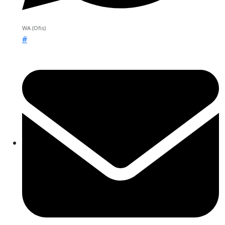
WA (Ofis)
#