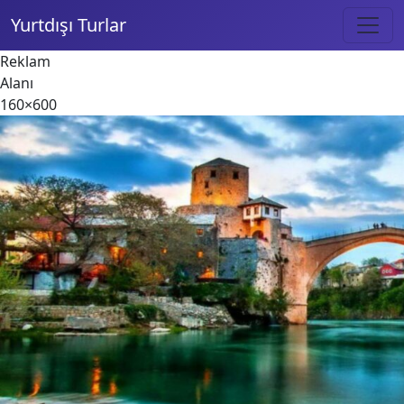
Yurtdışı Turlar
Reklam
Alanı
160×600