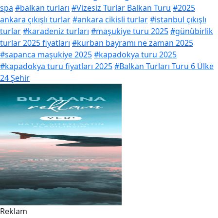
spa
#balkan turları
#Vizesiz Turlar Balkan Turu
#2025
ankara çıkışlı turlar
#ankara cikisli turlar
#istanbul çıkışlı
turlar
#karadeniz turları
#maşukiye turu 2025
#günübirlik
turlar 2025 fiyatları
#kurban bayramı ne zaman 2025
#sapanca maşukiye 2025
#kapadokya turu 2025
#kapadokya turu fiyatları 2025
#Balkan Turları Turu 6 Ülke
24 Şehir
Reklam