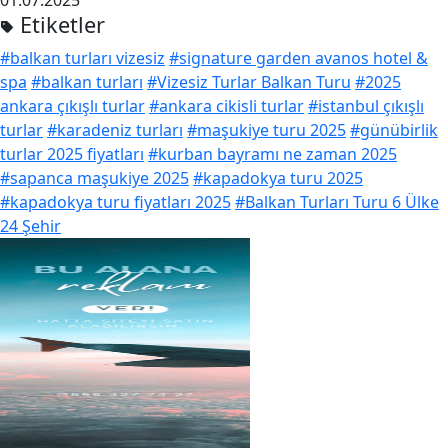
01.07.2025
Etiketler
#balkan turları vizesiz
#signature garden avanos hotel &
spa
#balkan turları
#Vizesiz Turlar Balkan Turu
#2025
ankara çıkışlı turlar
#ankara cikisli turlar
#istanbul çıkışlı
turlar
#karadeniz turları
#maşukiye turu 2025
#günübirlik
turlar 2025 fiyatları
#kurban bayramı ne zaman 2025
#sapanca maşukiye 2025
#kapadokya turu 2025
#kapadokya turu fiyatları 2025
#Balkan Turları Turu 6 Ülke
24 Şehir