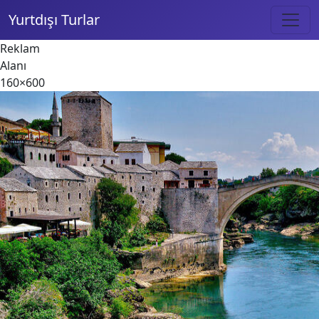
Yurtdışı Turlar
Reklam
Alanı
160×600