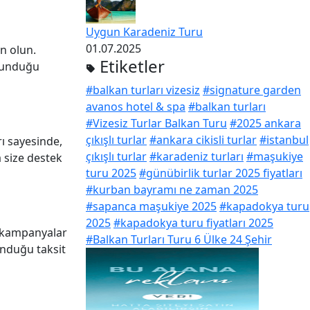
Uygun Karadeniz Turu
01.07.2025
n olun.
Etiketler
 sunduğu
#balkan turları vizesiz
#signature garden
avanos hotel & spa
#balkan turları
#Vizesiz Turlar Balkan Turu
#2025 ankara
çıkışlı turlar
#ankara cikisli turlar
#istanbul
rı sayesinde,
çıkışlı turlar
#karadeniz turları
#maşukiye
a size destek
turu 2025
#günübirlik turlar 2025 fiyatları
#kurban bayramı ne zaman 2025
#sapanca maşukiye 2025
#kapadokya turu
2025
#kapadokya turu fiyatları 2025
, kampanyalar
#Balkan Turları Turu 6 Ülke 24 Şehir
sunduğu taksit