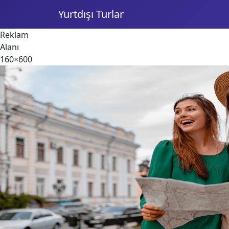
Yurtdışı Turlar
Reklam
Alanı
160×600