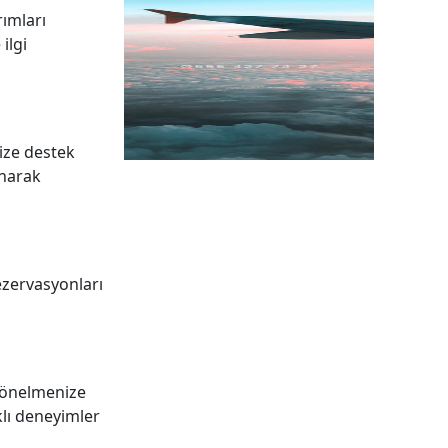
rımları
ilgi
size destek
unarak
rezervasyonları
 yönelmenize
rklı deneyimler