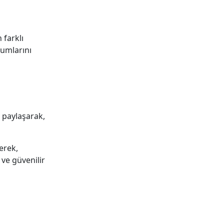
 farklı
rumlarını
e paylaşarak,
erek,
 ve güvenilir