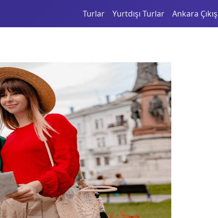
Turlar
Yurtdışı Turlar
Ankara Çıkışl