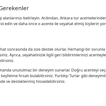
 Gerekenler
gi alanlarınızı belirleyin. Ardından, Ankara tur acentelerinden
ntrol edin ve daha önce o acente ile seyahat etmiş kişilerin yo
hat sonrasında da size destek olurlar. Herhangi bir sorunla
niz. Ayrıca, seyahatinizle ilgili geri bildirimlerinizi acenteyl
lirsiniz.
 zamanda unutulmaz bir deneyim sunarlar. Doğru acenteyi seç
eşfetme fırsatı bulabilirsiniz. Yurtdışı Turlar gibi deneyimli
nde ve desteklenmiş hissedebilirsiniz.