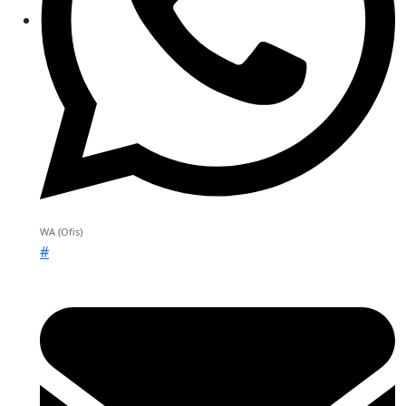
WA (Ofis)
#