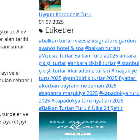
Uygun Karadeniz Turu
01.07.2025
Etiketler
şturur. Alev
r alan tarihi
#balkan turları vizesiz
#signature garden
kanı sunar.
avanos hotel & spa
#balkan turları
#Vizesiz Turlar Balkan Turu
#2025 ankara
çıkışlı turlar
#ankara cikisli turlar
#istanbul
çıkışlı turlar
#karadeniz turları
#maşukiye
ayı ve el
turu 2025
#günübirlik turlar 2025 fiyatları
ulan rehberli
#kurban bayramı ne zaman 2025
#sapanca maşukiye 2025
#kapadokya turu
2025
#kapadokya turu fiyatları 2025
#Balkan Turları Turu 6 Ülke 24 Şehir
, türbeler ve
 ziyaretçiyi