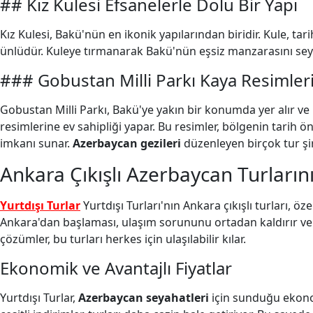
## Kız Kulesi Efsanelerle Dolu Bir Yapı
Kız Kulesi, Bakü'nün en ikonik yapılarından biridir. Kule, tar
ünlüdür. Kuleye tırmanarak Bakü'nün eşsiz manzarasını se
### Gobustan Milli Parkı Kaya Resimler
Gobustan Milli Parkı, Bakü'ye yakın bir konumda yer alır ve
resimlerine ev sahipliği yapar. Bu resimler, bölgenin tarih 
imkanı sunar.
Azerbaycan gezileri
düzenleyen birçok tur şir
Ankara Çıkışlı Azerbaycan Turlarını
Yurtdışı Turlar
Yurtdışı Turları'nın Ankara çıkışlı turları, ö
Ankara'dan başlaması, ulaşım sorununu ortadan kaldırır ve se
çözümler, bu turları herkes için ulaşılabilir kılar.
Ekonomik ve Avantajlı Fiyatlar
Yurtdışı Turlar,
Azerbaycan seyahatleri
için sunduğu ekonomi