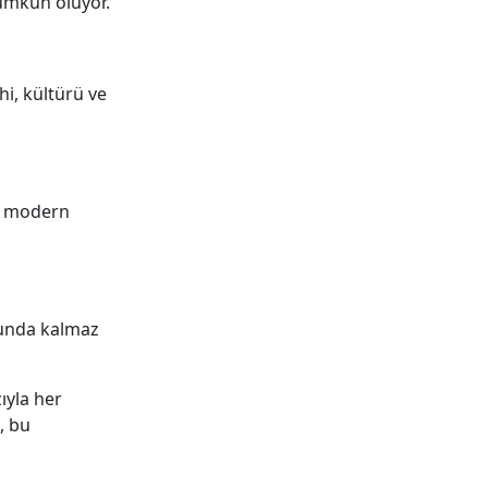
mümkün oluyor.
hi, kültürü ve
r, modern
orunda kalmaz
ıyla her
, bu