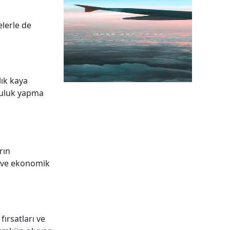
elerle de
lık kaya
lculuk yapma
rın
r ve ekonomik
ırsatları ve