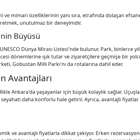
ihi ve mimari özelliklerinin yanı sıra, etrafında dolaşan efsan
yretmek, unutulmaz bir deneyimdir.
inin Büyüsü
 UNESCO Dünya Mirası Listesi'nde bulunur. Park, binlerce yıl
öncesi dönemlerine ışık tutar ve ziyaretçilere geçmişe bir yo
keti, Gobustan Milli Parkı'nı da rotalarına dahil eder.
n Avantajları
zellikle Ankara'da yaşayanlar için büyük kolaylık sağlar. Uçuşla
yahati daha konforlu hale getirir. Ayrıca, avantajlı fiyatla
k ve avantajlı fiyatlarla dikkat çekiyor. Erken rezervasyon f