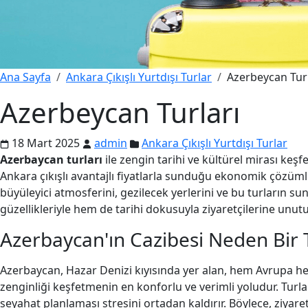
Ana Sayfa
Ankara Çıkışlı Yurtdışı Turlar
Azerbeycan Turl
Azerbeycan Turları
18 Mart 2025
admin
Ankara Çıkışlı Yurtdışı Turlar
Azerbaycan turları
ile zengin tarihi ve kültürel mirası keş
Ankara çıkışlı avantajlı fiyatlarla sunduğu ekonomik çözümler,
büyüleyici atmosferini, gezilecek yerlerini ve bu turların s
güzellikleriyle hem de tarihi dokusuyla ziyaretçilerine unut
Azerbaycan'ın Cazibesi Neden Bir 
Azerbaycan, Hazar Denizi kıyısında yer alan, hem Avrupa hem
zenginliği keşfetmenin en konforlu ve verimli yoludur. Turlar
seyahat planlaması stresini ortadan kaldırır. Böylece, ziyar