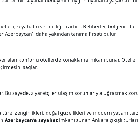
ede, kaliteli bir seyahat deneyimini uygun fiyatlarla yaşamak 
eri, seyahatin verimliliğini artırır. Rehberler, bölgenin tari
iler Azerbaycan'ı daha yakından tanıma fırsatı bulur.
e yer alan konforlu otellerde konaklama imkanı sunar. Otelle
çirmesini sağlar.
apsar. Bu sayede, ziyaretçiler ulaşım sorunlarıyla uğraşmak z
ltürel zenginlikleri, doğal güzellikleri ve modern yaşam tarz
un
Azerbaycan’a seyahat
imkanı sunan Ankara çıkışlı turları