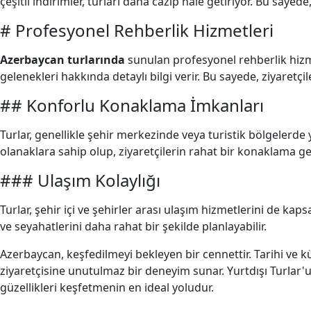
çeşitli indirimler, turları daha cazip hale getiriyor. Bu say
# Profesyonel Rehberlik Hizmetleri
Azerbaycan turlarında
sunulan profesyonel rehberlik hizmetl
gelenekleri hakkında detaylı bilgi verir. Bu sayede, ziyaretç
## Konforlu Konaklama İmkanları
Turlar, genellikle şehir merkezinde veya turistik bölgelerd
olanaklara sahip olup, ziyaretçilerin rahat bir konaklama ge
### Ulaşım Kolaylığı
Turlar, şehir içi ve şehirler arası ulaşım hizmetlerini de k
ve seyahatlerini daha rahat bir şekilde planlayabilir.
Azerbaycan, keşfedilmeyi bekleyen bir cennettir. Tarihi ve kü
ziyaretçisine unutulmaz bir deneyim sunar. Yurtdışı Turlar'
güzellikleri keşfetmenin en ideal yoludur.