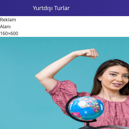
Yurtdışı Turlar
Reklam
Alanı
160×600