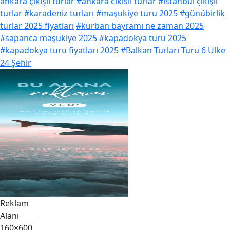
ankara çıkışlı turlar
#ankara cikisli turlar
#istanbul çıkışlı
turlar
#karadeniz turları
#maşukiye turu 2025
#günübirlik
turlar 2025 fiyatları
#kurban bayramı ne zaman 2025
#sapanca maşukiye 2025
#kapadokya turu 2025
#kapadokya turu fiyatları 2025
#Balkan Turları Turu 6 Ülke
24 Şehir
Reklam
Alanı
160×600