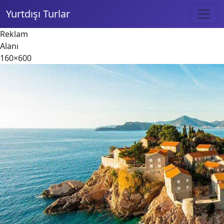
Yurtdışı Turlar
Reklam
Alanı
160×600