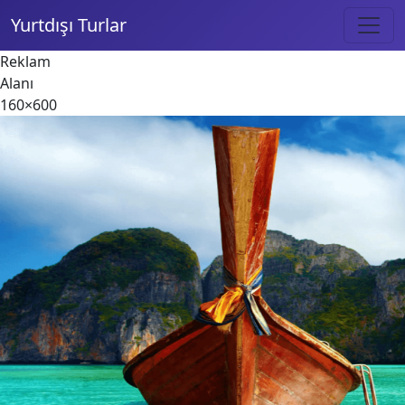
Yurtdışı Turlar
Reklam
Alanı
160×600