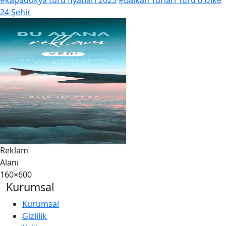
#kapadokya turu fiyatları 2025
#Balkan Turları Turu 6 Ülke
24 Şehir
Reklam
Alanı
160×600
Kurumsal
Kurumsal
Gizlilik