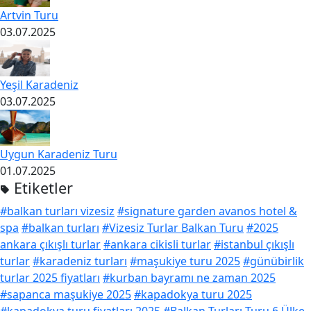
Artvin Turu
03.07.2025
Yeşil Karadeniz
03.07.2025
Uygun Karadeniz Turu
01.07.2025
Etiketler
#balkan turları vizesiz
#signature garden avanos hotel &
spa
#balkan turları
#Vizesiz Turlar Balkan Turu
#2025
ankara çıkışlı turlar
#ankara cikisli turlar
#istanbul çıkışlı
turlar
#karadeniz turları
#maşukiye turu 2025
#günübirlik
turlar 2025 fiyatları
#kurban bayramı ne zaman 2025
#sapanca maşukiye 2025
#kapadokya turu 2025