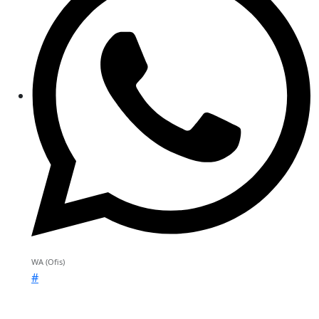
WA (Ofis)
#