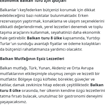
Ekonomik Balkan Turu İçin İpuçları
Balkanlar'ı keşfederken bütçenizi korumak için dikkat
edebileceğiniz bazı noktalar bulunmaktadır. Erken
rezervasyon yaptırmak, konaklama ve ulaşım seçeneklerini
dikkatli değerlendirmek, yerel lezzetleri denemek ve toplu
taşıma araçlarını kullanmak, seyahatinizi daha ekonomik
hale getirebilir.
Balkan turu 8 ülke
kapsamında, Yurtdışı
Turlar'un sunduğu avantajlı fiyatlar ve ödeme kolaylıkları
da bütçenizi rahatlatmanıza yardımcı olacaktır.
Balkan Mutfağının Eşsiz Lezzetleri
Balkan mutfağı, Türk, Yunan, Akdeniz ve Orta Avrupa
mutfaklarının etkileşimiyle oluşmuş zengin ve lezzetli bir
mutfaktır. Bölgeye özgü köfteler, börekler, güveçler ve
tatlılar, damak zevkinize hitap edecek çeşitliliktedir.
Balkan
turu 8 ülke
sırasında, her ülkenin kendine özgü lezzetlerini
tatma fırsatı bulacak, unutulmaz bir gastronomi deneyimi
yaşayacaksınız.