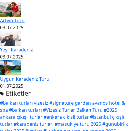
Artvin Turu
03.07.2025
Yeşil Karadeniz
03.07.2025
Uygun Karadeniz Turu
01.07.2025
Etiketler
#balkan turları vizesiz
#signature garden avanos hotel &
spa
#balkan turları
#Vizesiz Turlar Balkan Turu
#2025
ankara çıkışlı turlar
#ankara cikisli turlar
#istanbul çıkışlı
turlar
#karadeniz turları
#maşukiye turu 2025
#günübirlik