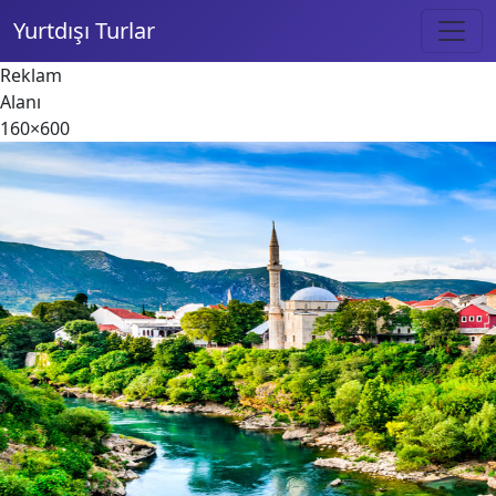
Yurtdışı Turlar
Reklam
Alanı
160×600