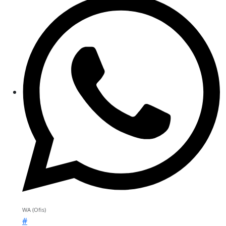
WA (Ofis)
#