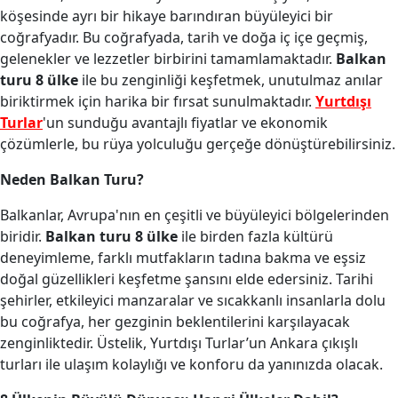
köşesinde ayrı bir hikaye barındıran büyüleyici bir
coğrafyadır. Bu coğrafyada, tarih ve doğa iç içe geçmiş,
gelenekler ve lezzetler birbirini tamamlamaktadır.
Balkan
turu 8 ülke
ile bu zenginliği keşfetmek, unutulmaz anılar
biriktirmek için harika bir fırsat sunulmaktadır.
Yurtdışı
Turlar
'un sunduğu avantajlı fiyatlar ve ekonomik
çözümlerle, bu rüya yolculuğu gerçeğe dönüştürebilirsiniz.
Neden Balkan Turu?
Balkanlar, Avrupa'nın en çeşitli ve büyüleyici bölgelerinden
biridir.
Balkan turu 8 ülke
ile birden fazla kültürü
deneyimleme, farklı mutfakların tadına bakma ve eşsiz
doğal güzellikleri keşfetme şansını elde edersiniz. Tarihi
şehirler, etkileyici manzaralar ve sıcakkanlı insanlarla dolu
bu coğrafya, her gezginin beklentilerini karşılayacak
zenginliktedir. Üstelik, Yurtdışı Turlar’un Ankara çıkışlı
turları ile ulaşım kolaylığı ve konforu da yanınızda olacak.