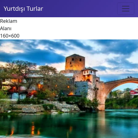
Yurtdışı Turlar
Reklam
Alanı
160×600