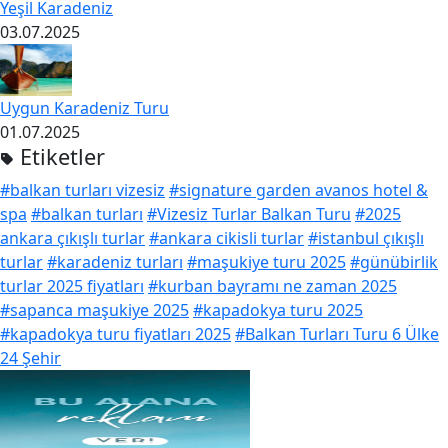
Yeşil Karadeniz
03.07.2025
Uygun Karadeniz Turu
01.07.2025
Etiketler
#balkan turları vizesiz
#signature garden avanos hotel &
spa
#balkan turları
#Vizesiz Turlar Balkan Turu
#2025
ankara çıkışlı turlar
#ankara cikisli turlar
#istanbul çıkışlı
turlar
#karadeniz turları
#maşukiye turu 2025
#günübirlik
turlar 2025 fiyatları
#kurban bayramı ne zaman 2025
#sapanca maşukiye 2025
#kapadokya turu 2025
#kapadokya turu fiyatları 2025
#Balkan Turları Turu 6 Ülke
24 Şehir