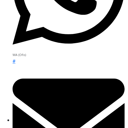
WA (Ofis)
#