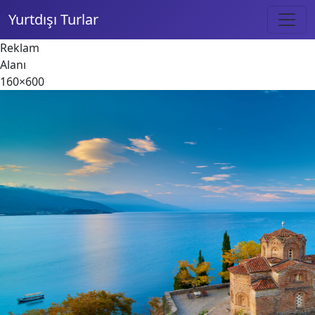
Yurtdışı Turlar
Reklam
Alanı
160×600