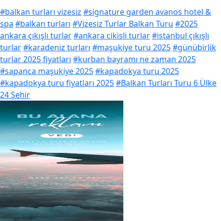
#balkan turları vizesiz
#signature garden avanos hotel &
spa
#balkan turları
#Vizesiz Turlar Balkan Turu
#2025
ankara çıkışlı turlar
#ankara cikisli turlar
#istanbul çıkışlı
turlar
#karadeniz turları
#maşukiye turu 2025
#günübirlik
turlar 2025 fiyatları
#kurban bayramı ne zaman 2025
#sapanca maşukiye 2025
#kapadokya turu 2025
#kapadokya turu fiyatları 2025
#Balkan Turları Turu 6 Ülke
24 Şehir