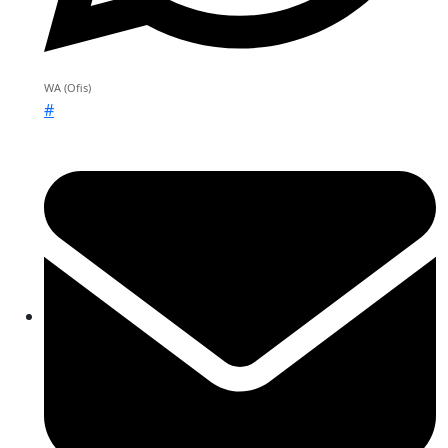
WA (Ofis)
#