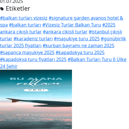
01.07.2025
Etiketler
#balkan turları vizesiz
#signature garden avanos hotel &
spa
#balkan turları
#Vizesiz Turlar Balkan Turu
#2025
ankara çıkışlı turlar
#ankara cikisli turlar
#istanbul çıkışlı
turlar
#karadeniz turları
#maşukiye turu 2025
#günübirlik
turlar 2025 fiyatları
#kurban bayramı ne zaman 2025
#sapanca maşukiye 2025
#kapadokya turu 2025
#kapadokya turu fiyatları 2025
#Balkan Turları Turu 6 Ülke
24 Şehir