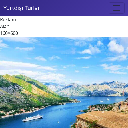
Yurtdışı Turlar
Reklam
Alanı
160×600