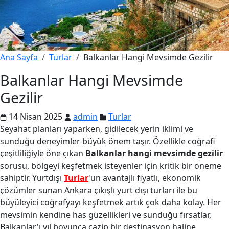
Ana Sayfa
Turlar
Balkanlar Hangi Mevsimde Gezilir
Balkanlar Hangi Mevsimde
Gezilir
14 Nisan 2025
admin
Turlar
Seyahat planları yaparken, gidilecek yerin iklimi ve
sunduğu deneyimler büyük önem taşır. Özellikle coğrafi
çeşitliliğiyle öne çıkan
Balkanlar hangi mevsimde gezilir
sorusu, bölgeyi keşfetmek isteyenler için kritik bir öneme
sahiptir. Yurtdışı
Turlar
'un avantajlı fiyatlı, ekonomik
çözümler sunan Ankara çıkışlı yurt dışı turları ile bu
büyüleyici coğrafyayı keşfetmek artık çok daha kolay. Her
mevsimin kendine has güzellikleri ve sunduğu fırsatlar,
Balkanlar'ı yıl boyunca cazip bir destinasyon haline