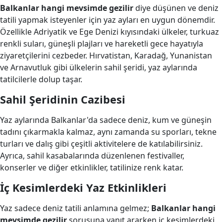
Balkanlar hangi mevsimde gezilir
diye düşünen ve deniz
tatili yapmak isteyenler için yaz ayları en uygun dönemdir.
Özellikle Adriyatik ve Ege Denizi kıyısındaki ülkeler, turkuaz
renkli suları, güneşli plajları ve hareketli gece hayatıyla
ziyaretçilerini cezbeder. Hırvatistan, Karadağ, Yunanistan
ve Arnavutluk gibi ülkelerin sahil şeridi, yaz aylarında
tatilcilerle dolup taşar.
Sahil Şeridinin Cazibesi
Yaz aylarında Balkanlar'da sadece deniz, kum ve güneşin
tadını çıkarmakla kalmaz, aynı zamanda su sporları, tekne
turları ve dalış gibi çeşitli aktivitelere de katılabilirsiniz.
Ayrıca, sahil kasabalarında düzenlenen festivaller,
konserler ve diğer etkinlikler, tatilinize renk katar.
İç Kesimlerdeki Yaz Etkinlikleri
Yaz sadece deniz tatili anlamına gelmez;
Balkanlar hangi
mevsimde gezilir
sorusuna yanıt ararken iç kesimlerdeki