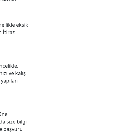
llikle eksik
 İtiraz
celikle,
ızı ve kalış
 yapılan
rüne
a size bilgi
ze başvuru