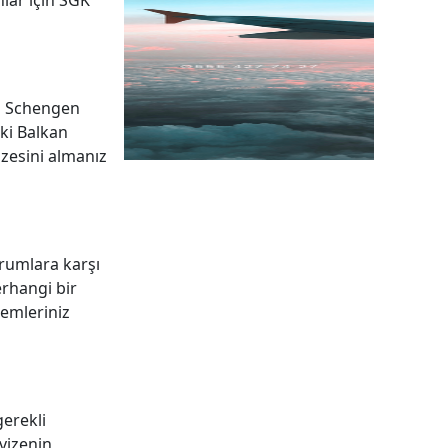
lar için SGK
ri Schengen
eki Balkan
izesini almanız
urumlara karşı
erhangi bir
lemleriniz
gerekli
vizenin