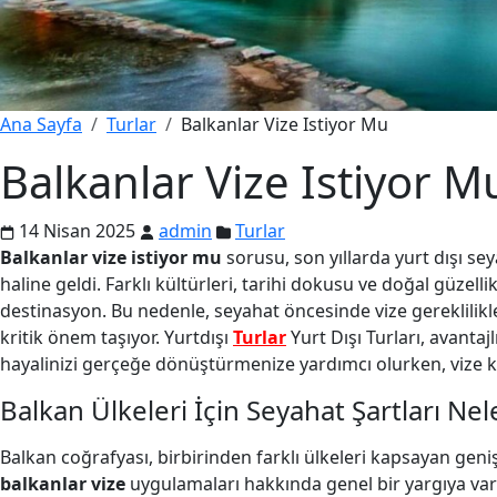
Ana Sayfa
Turlar
Balkanlar Vize Istiyor Mu
Balkanlar Vize Istiyor M
14 Nisan 2025
admin
Turlar
Balkanlar vize istiyor mu
sorusu, son yıllarda yurt dışı se
haline geldi. Farklı kültürleri, tarihi dokusu ve doğal güzel
destinasyon. Bu nedenle, seyahat öncesinde vize gereklilikl
kritik önem taşıyor. Yurtdışı
Turlar
Yurt Dışı Turları, avantaj
hayalinizi gerçeğe dönüştürmenize yardımcı olurken, vize k
Balkan Ülkeleri İçin Seyahat Şartları Nel
Balkan coğrafyası, birbirinden farklı ülkeleri kapsayan geniş
balkanlar vize
uygulamaları hakkında genel bir yargıya var