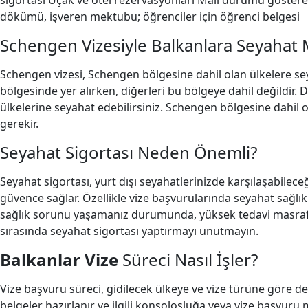
sigortası Uçak ve otel rezervasyonları Mali durumu gösteren
dökümü, işveren mektubu; öğrenciler için öğrenci belgesi
Schengen Vizesiyle Balkanlara Seyaha
Schengen vizesi, Schengen bölgesine dahil olan ülkelere se
bölgesinde yer alırken, diğerleri bu bölgeye dahil değildir.
ülkelerine seyahat edebilirsiniz. Schengen bölgesine dahil o
gerekir.
Seyahat Sigortası Neden Önemli?
Seyahat sigortası, yurt dışı seyahatlerinizde karşılaşabilec
güvence sağlar. Özellikle vize başvurularında seyahat sağlık 
sağlık sorunu yaşamanız durumunda, yüksek tedavi masraf
sırasında seyahat sigortası yaptırmayı unutmayın.
Balkanlar Vize
Süreci Nasıl İşler?
Vize başvuru süreci, gidilecek ülkeye ve vize türüne göre değ
belgeler hazırlanır ve ilgili konsolosluğa veya vize başvuru