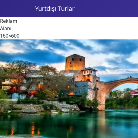
Yurtdışı Turlar
Reklam
Alanı
160×600