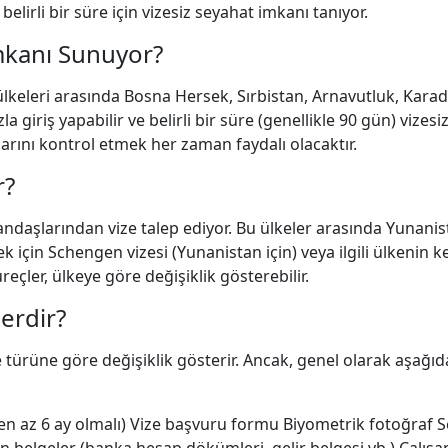
elirli bir süre için vizesiz seyahat imkanı tanıyor.
İmkanı Sunuyor?
ülkeleri arasında Bosna Hersek, Sırbistan, Arnavutluk, Kara
riş yapabilir ve belirli bir süre (genellikle 90 gün) vizesi
larını kontrol etmek her zaman faydalı olacaktır.
r?
tandaşlarından vize talep ediyor. Bu ülkeler arasında Yunanis
için Schengen vizesi (Yunanistan için) veya ilgili ülkenin ke
eçler, ülkeye göre değişiklik gösterebilir.
erdir?
e türüne göre değişiklik gösterir. Ancak, genel olarak aşağıd
n en az 6 ay olmalı) Vize başvuru formu Biyometrik fotoğraf 