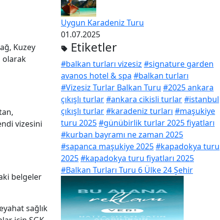
Uygun Karadeniz Turu
01.07.2025
Etiketler
dağ, Kuzey
z olarak
#balkan turları vizesiz
#signature garden
avanos hotel & spa
#balkan turları
#Vizesiz Turlar Balkan Turu
#2025 ankara
çıkışlı turlar
#ankara cikisli turlar
#istanbul
çıkışlı turlar
#karadeniz turları
#maşukiye
tan,
turu 2025
#günübirlik turlar 2025 fiyatları
ndi vizesini
#kurban bayramı ne zaman 2025
#sapanca maşukiye 2025
#kapadokya turu
2025
#kapadokya turu fiyatları 2025
#Balkan Turları Turu 6 Ülke 24 Şehir
aki belgeler
Seyahat sağlık