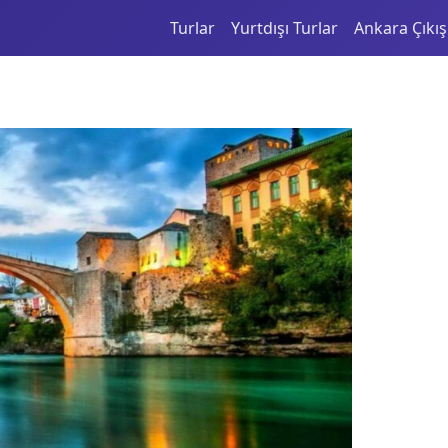
Turlar
Yurtdışı Turlar
Ankara Çıkışl