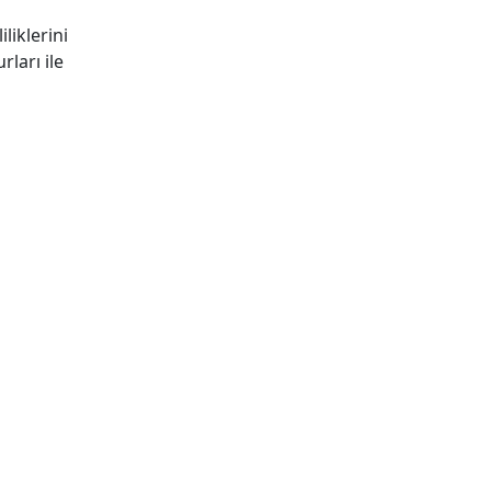
liklerini
rları ile