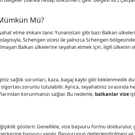
 belgeler (banka hesap dökümleri, gelir belgesi vb.) Çalışan
t Mümkün Mü?
yahat etme imkanı tanır. Yunanistan gibi bazı Balkan ülkele
 Dolayısıyla, Schengen vizesi ile yalnızca Schengen bölgesind
lmayan Balkan ülkelerine seyahat etmek için, ilgili ülkenin v
eğiniz sağlık sorunları, kaza, bagaj kaybı gibi beklenmedik d
sigortası zorunlu tutulabilir. Ayrıca, seyahatiniz sırasında h
larından korunmanızı sağlar. Bu nedenle,
balkanlar vize
iş
işiklik gösterir. Genellikle, vize başvuru formu doldurulur, 
 merkezine başvuru yapılır. Başvurunun değerlendirilmesi ve 