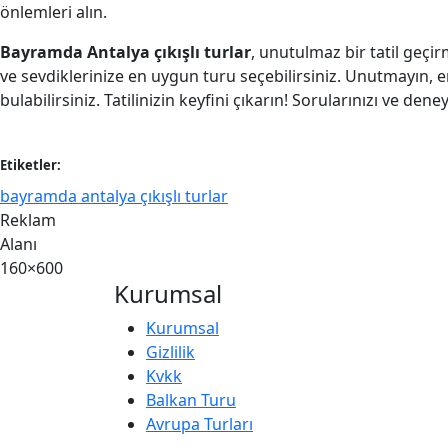
önlemleri alın.
Bayramda Antalya çıkışlı turlar
, unutulmaz bir tatil geçir
ve sevdiklerinize en uygun turu seçebilirsiniz. Unutmayın,
bulabilirsiniz. Tatilinizin keyfini çıkarın! Sorularınızı ve 
Etiketler:
bayramda antalya çıkışlı turlar
Reklam
Alanı
160×600
Kurumsal
Kurumsal
Gizlilik
Kvkk
Balkan Turu
Avrupa Turları