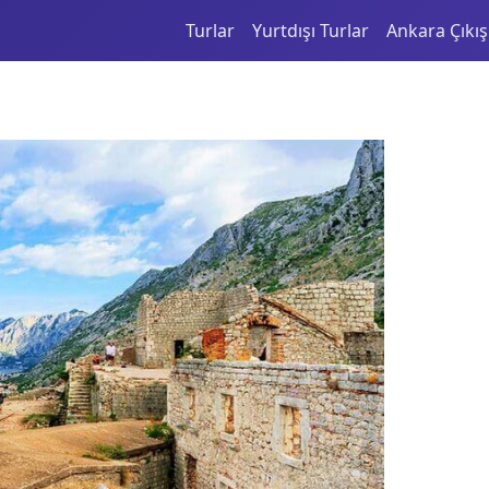
Turlar
Yurtdışı Turlar
Ankara Çıkışl