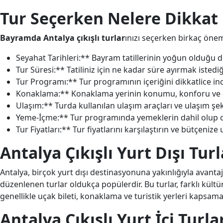
Tur Seçerken Nelere Dikkat 
Bayramda Antalya çıkışlı turlar
ınızı seçerken birkaç öne
Seyahat Tarihleri:** Bayram tatillerinin yoğun olduğu
Tur Süresi:** Tatiliniz için ne kadar süre ayırmak istediği
Tur Programı:** Tur programının içeriğini dikkatlice inc
Konaklama:** Konaklama yerinin konumu, konforu ve ol
Ulaşım:** Turda kullanılan ulaşım araçları ve ulaşım şeki
Yeme-İçme:** Tur programında yemeklerin dahil olup o
Tur Fiyatları:** Tur fiyatlarını karşılaştırın ve bütçeniz
Antalya Çıkışlı Yurt Dışı Turl
Antalya, birçok yurt dışı destinasyonuna yakınlığıyla avantaj
düzenlenen turlar oldukça popülerdir. Bu turlar, farklı kültü
genellikle uçak bileti, konaklama ve turistik yerleri kapsama
Antalya Çıkışlı Yurt İçi Turla