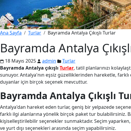
Ana Sayfa
Turlar
Bayramda Antalya Çıkışlı Turlar
Bayramda Antalya Çıkışlı
18 Mayıs 2025
admin
Turlar
Bayramda Antalya çıkışlı
Turlar
, tatil planlarınızı kola
sunuyor. Antalya'nın eşsiz güzelliklerinden hareketle, farklı c
duyanlar için birçok seçenek mevcuttur.
Bayramda Antalya Çıkışlı Tu
Antalya'dan hareket eden turlar, geniş bir yelpazede seçenek s
farklı ilgi alanlarına yönelik birçok paket tur bulabilirsiniz. 
kişiselleştirilebilir seçenekler sunmaktadır. Seçim yaparken,
ve yurt dışı seçenekleri arasında seçim yapabilirsiniz.