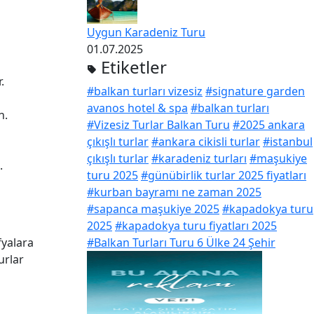
Uygun Karadeniz Turu
01.07.2025
Etiketler
.
#balkan turları vizesiz
#signature garden
avanos hotel & spa
#balkan turları
n.
#Vizesiz Turlar Balkan Turu
#2025 ankara
çıkışlı turlar
#ankara cikisli turlar
#istanbul
çıkışlı turlar
#karadeniz turları
#maşukiye
.
turu 2025
#günübirlik turlar 2025 fiyatları
#kurban bayramı ne zaman 2025
#sapanca maşukiye 2025
#kapadokya turu
2025
#kapadokya turu fiyatları 2025
fyalara
#Balkan Turları Turu 6 Ülke 24 Şehir
urlar