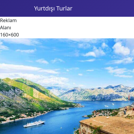
Yurtdışı Turlar
Reklam
Alanı
160×600