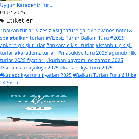
Uygun Karadeniz Turu
01.07.2025
Etiketler
#balkan turları vizesiz
#signature garden avanos hotel &
spa
#balkan turları
#Vizesiz Turlar Balkan Turu
#2025
ankara çıkışlı turlar
#ankara cikisli turlar
#istanbul çıkışlı
turlar
#karadeniz turları
#maşukiye turu 2025
#günübirlik
turlar 2025 fiyatları
#kurban bayramı ne zaman 2025
#sapanca maşukiye 2025
#kapadokya turu 2025
#kapadokya turu fiyatları 2025
#Balkan Turları Turu 6 Ülke
24 Şehir