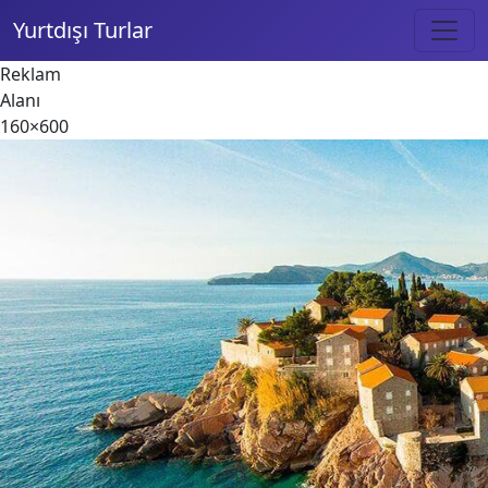
Yurtdışı Turlar
Reklam
Alanı
160×600