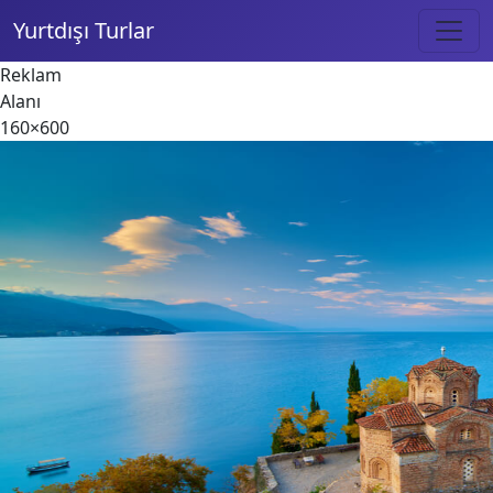
Yurtdışı Turlar
Reklam
Alanı
160×600