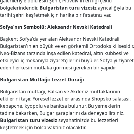
galerileriyle dolu Eski Şehir, Plovdiv'in en ilgi çekici
bölgelerindendir.
Bulgaristan turu vizesiz
ayrıcalığıyla bu
tarihi şehri keşfetmek için harika bir fırsatınız var.
Sofya'nın Sembolü: Aleksandr Nevski Katedrali
Başkent Sofya'da yer alan Aleksandr Nevski Katedrali,
Bulgaristan'ın en büyük ve en görkemli Ortodoks kilisesidir.
Neo-Bizans tarzında inşa edilen katedral, altın kubbesi ve
etkileyici iç mekanıyla ziyaretçilerini büyüler. Sofya'yı ziyaret
eden herkesin mutlaka görmesi gereken bir yapıdır.
Bulgaristan Mutfağı: Lezzet Durağı
Bulgaristan mutfağı, Balkan ve Akdeniz mutfaklarının
etkilerini taşır. Yöresel lezzetler arasında Shopsko salatası,
kebapche, kyopolu ve banitsa bulunur. Bu yemeklerin
tadına bakarken, Bulgar şaraplarını da deneyebilirsiniz.
Bulgaristan turu vizesiz
seyahatinizde bu lezzetleri
keşfetmek için bolca vaktiniz olacaktır.