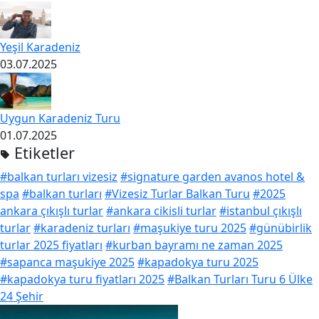
Yeşil Karadeniz
03.07.2025
Uygun Karadeniz Turu
01.07.2025
Etiketler
#balkan turları vizesiz
#signature garden avanos hotel &
spa
#balkan turları
#Vizesiz Turlar Balkan Turu
#2025
ankara çıkışlı turlar
#ankara cikisli turlar
#istanbul çıkışlı
turlar
#karadeniz turları
#maşukiye turu 2025
#günübirlik
turlar 2025 fiyatları
#kurban bayramı ne zaman 2025
#sapanca maşukiye 2025
#kapadokya turu 2025
#kapadokya turu fiyatları 2025
#Balkan Turları Turu 6 Ülke
24 Şehir