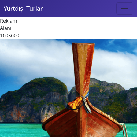
Yurtdışı Turlar
Reklam
Alanı
160×600