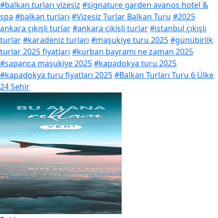
#balkan turları vizesiz
#signature garden avanos hotel &
spa
#balkan turları
#Vizesiz Turlar Balkan Turu
#2025
ankara çıkışlı turlar
#ankara cikisli turlar
#istanbul çıkışlı
turlar
#karadeniz turları
#maşukiye turu 2025
#günübirlik
turlar 2025 fiyatları
#kurban bayramı ne zaman 2025
#sapanca maşukiye 2025
#kapadokya turu 2025
#kapadokya turu fiyatları 2025
#Balkan Turları Turu 6 Ülke
24 Şehir