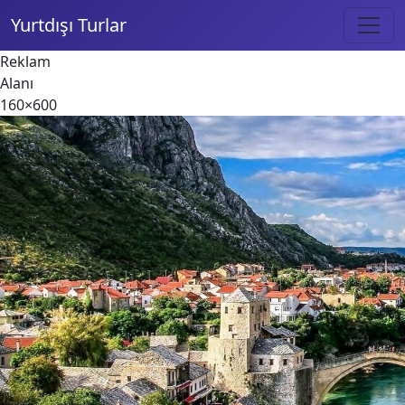
Yurtdışı Turlar
Reklam
Alanı
160×600