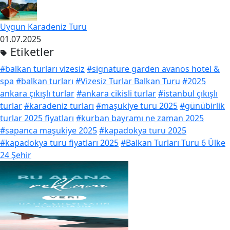
Uygun Karadeniz Turu
01.07.2025
Etiketler
#balkan turları vizesiz
#signature garden avanos hotel &
spa
#balkan turları
#Vizesiz Turlar Balkan Turu
#2025
ankara çıkışlı turlar
#ankara cikisli turlar
#istanbul çıkışlı
turlar
#karadeniz turları
#maşukiye turu 2025
#günübirlik
turlar 2025 fiyatları
#kurban bayramı ne zaman 2025
#sapanca maşukiye 2025
#kapadokya turu 2025
#kapadokya turu fiyatları 2025
#Balkan Turları Turu 6 Ülke
24 Şehir