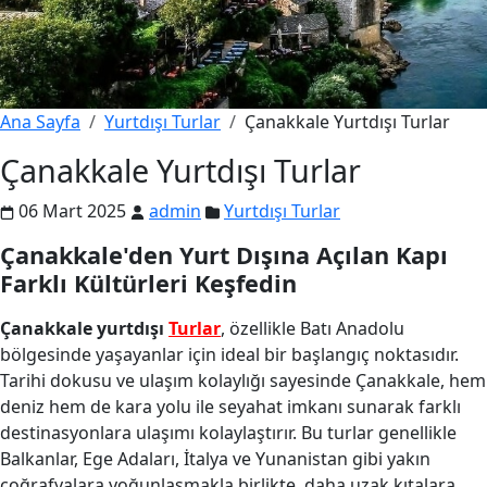
Ana Sayfa
Yurtdışı Turlar
Çanakkale Yurtdışı Turlar
Çanakkale Yurtdışı Turlar
06 Mart 2025
admin
Yurtdışı Turlar
Çanakkale'den Yurt Dışına Açılan Kapı
Farklı Kültürleri Keşfedin
Çanakkale yurtdışı
Turlar
, özellikle Batı Anadolu
bölgesinde yaşayanlar için ideal bir başlangıç noktasıdır.
Tarihi dokusu ve ulaşım kolaylığı sayesinde Çanakkale, hem
deniz hem de kara yolu ile seyahat imkanı sunarak farklı
destinasyonlara ulaşımı kolaylaştırır. Bu turlar genellikle
Balkanlar, Ege Adaları, İtalya ve Yunanistan gibi yakın
coğrafyalara yoğunlaşmakla birlikte, daha uzak kıtalara