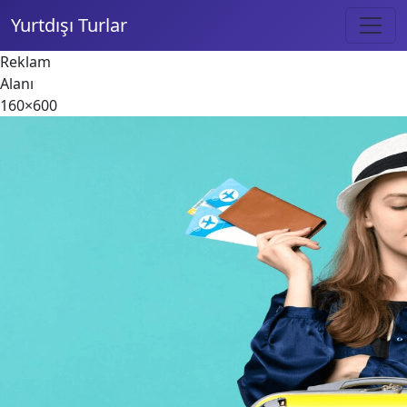
Yurtdışı Turlar
Reklam
Alanı
160×600