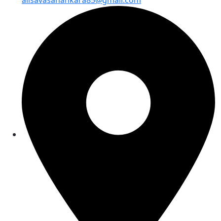
alisavasanankara85@gmail.com