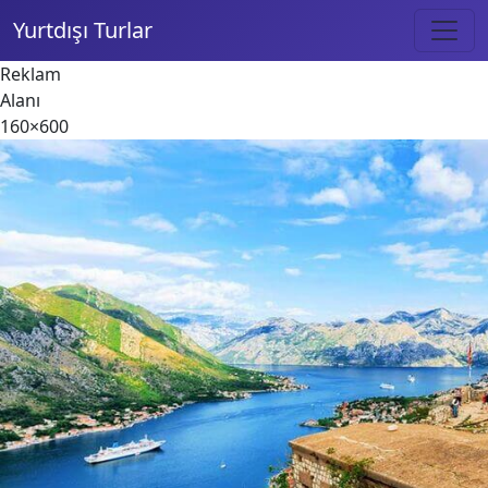
Yurtdışı Turlar
Reklam
Alanı
160×600