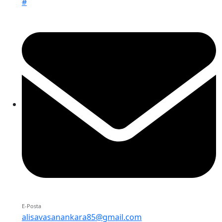
#
E-Posta
alisavasanankara85@gmail.com