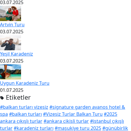
03.07.2025
Artvin Turu
03.07.2025
Yeşil Karadeniz
03.07.2025
Uygun Karadeniz Turu
01.07.2025
Etiketler
#balkan turları vizesiz
#signature garden avanos hotel &
spa
#balkan turları
#Vizesiz Turlar Balkan Turu
#2025
ankara çıkışlı turlar
#ankara cikisli turlar
#istanbul çıkışlı
turlar
#karadeniz turları
#maşukiye turu 2025
#günübirlik