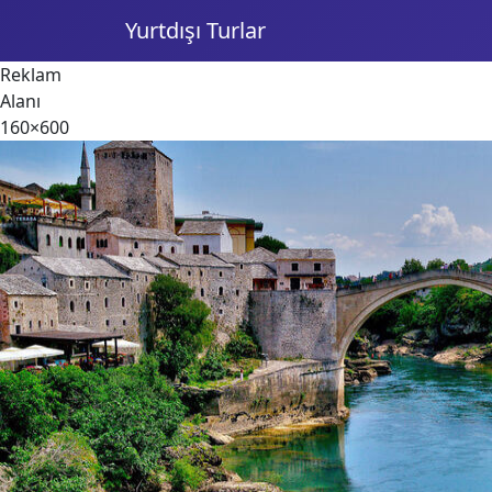
Yurtdışı Turlar
Reklam
Alanı
160×600