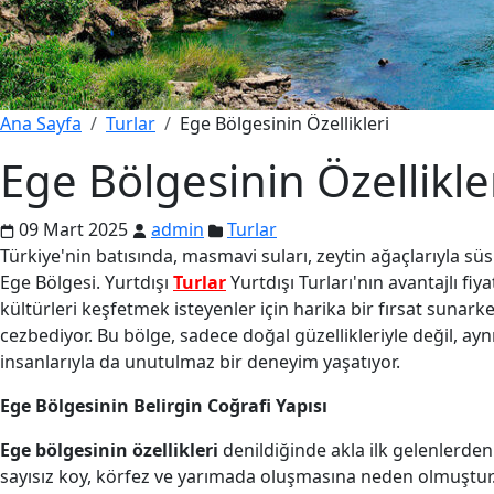
Ana Sayfa
Turlar
Ege Bölgesinin Özellikleri
Ege Bölgesinin Özellikle
09 Mart 2025
admin
Turlar
Türkiye'nin batısında, masmavi suları, zeytin ağaçlarıyla süsl
Ege Bölgesi. Yurtdışı
Turlar
Yurtdışı Turları'nın avantajlı fi
kültürleri keşfetmek isteyenler için harika bir fırsat sunarke
cezbediyor. Bu bölge, sadece doğal güzellikleriyle değil, a
insanlarıyla da unutulmaz bir deneyim yaşatıyor.
Ege Bölgesinin Belirgin Coğrafi Yapısı
Ege bölgesinin özellikleri
denildiğinde akla ilk gelenlerden b
sayısız koy, körfez ve yarımada oluşmasına neden olmuştur. E