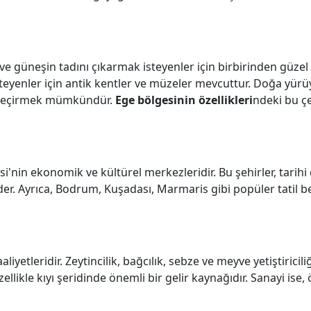
ve güneşin tadını çıkarmak isteyenler için birbirinden güzel 
teyenler için antik kentler ve müzeler mevcuttur. Doğa yürüy
kit geçirmek mümkündür.
Ege bölgesinin özellikleri
ndeki bu çeş
si'nin ekonomik ve kültürel merkezleridir. Bu şehirler, tarihi 
eder. Ayrıca, Bodrum, Kuşadası, Marmaris gibi popüler tatil b
yetleridir. Zeytincilik, bağcılık, sebze ve meyve yetiştiricili
ikle kıyı şeridinde önemli bir gelir kaynağıdır. Sanayi ise, ö