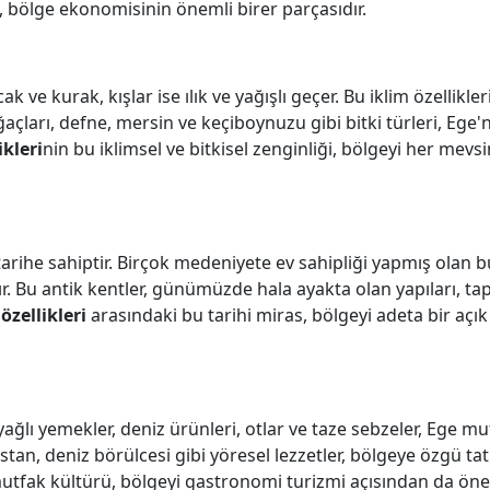
ik, bölge ekonomisinin önemli birer parçasıdır.
e kurak, kışlar ise ılık ve yağışlı geçer. Bu iklim özellikler
açları, defne, mersin ve keçiboynuzu gibi bitki türleri, Ege'
ikleri
nin bu iklimsel ve bitkisel zenginliği, bölgeyi her mevs
rihe sahiptir. Birçok medeniyete ev sahipliği yapmış olan 
. Bu antik kentler, günümüzde hala ayakta olan yapıları, tap
özellikleri
arasındaki bu tarihi miras, bölgeyi adeta bir açı
nyağlı yemekler, deniz ürünleri, otlar ve taze sebzeler, Ege m
stan, deniz börülcesi gibi yöresel lezzetler, bölgeye özgü ta
utfak kültürü, bölgeyi gastronomi turizmi açısından da öne