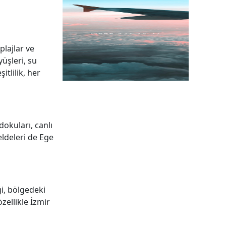
plajlar ve
üşleri, su
itlilik, her
dokuları, canlı
eldeleri de Ege
ği, bölgedeki
zellikle İzmir