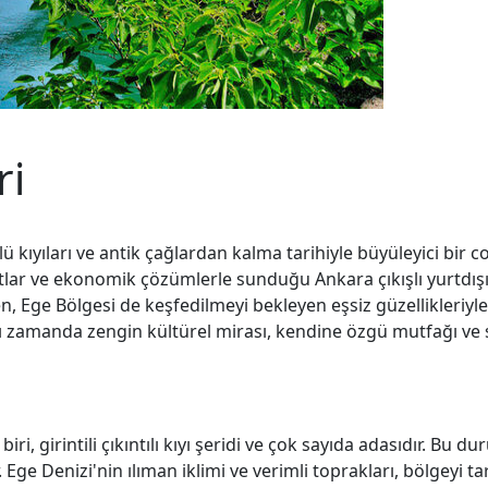
ri
ü kıyıları ve antik çağlardan kalma tarihiyle büyüleyici bir c
yatlar ve ekonomik çözümlerle sunduğu Ankara çıkışlı yurtdışı t
n, Ege Bölgesi de keşfedilmeyi bekleyen eşsiz güzellikleriyle 
ynı zamanda zengin kültürel mirası, kendine özgü mutfağı ve 
iri, girintili çıkıntılı kıyı şeridi ve çok sayıda adasıdır. Bu 
ge Denizi'nin ılıman iklimi ve verimli toprakları, bölgeyi t