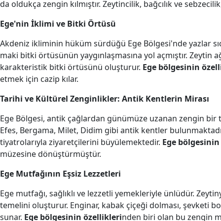
da oldukça zengin kılmıştır. Zeytincilik, bağcılık ve sebzecil
Ege'nin İklimi ve Bitki Örtüsü
Akdeniz ikliminin hüküm sürdüğü Ege Bölgesi'nde yazlar sıcak v
maki bitki örtüsünün yaygınlaşmasına yol açmıştır. Zeytin ağ
karakteristik bitki örtüsünü oluşturur.
Ege bölgesinin özell
etmek için cazip kılar.
Tarihi ve Kültürel Zenginlikler: Antik Kentlerin Mirası
Ege Bölgesi, antik çağlardan günümüze uzanan zengin bir ta
Efes, Bergama, Milet, Didim gibi antik kentler bulunmaktadır
tiyatrolarıyla ziyaretçilerini büyülemektedir.
Ege bölgesinin 
müzesine dönüştürmüştür.
Ege Mutfağının Eşsiz Lezzetleri
Ege mutfağı, sağlıklı ve lezzetli yemekleriyle ünlüdür. Zeyti
temelini oluşturur. Enginar, kabak çiçeği dolması, şevketi bo
sunar.
Ege bölgesinin özellikleri
nden biri olan bu zengin m