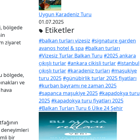
Uygun Karadeniz Turu
01.07.2025
i, bölgede
Etiketler
nin
#balkan turları vizesiz
#signature garden
im ziyaret
avanos hotel & spa
#balkan turları
#Vizesiz Turlar Balkan Turu
#2025 ankara
çıkışlı turlar
#ankara cikisli turlar
#istanbul
çıkışlı turlar
#karadeniz turları
#maşukiye
bu bölgede,
turu 2025
#günübirlik turlar 2025 fiyatları
ınakları ve
#kurban bayramı ne zaman 2025
k hava
#sapanca maşukiye 2025
#kapadokya turu
2025
#kapadokya turu fiyatları 2025
#Balkan Turları Turu 6 Ülke 24 Şehir
utfağının
t deneyimleri
mli bir