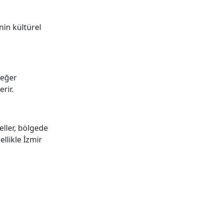
nin kültürel
değer
rir.
eller, bölgede
llikle İzmir