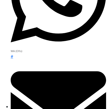
WA (Ofis)
#