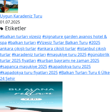
Uygun Karadeniz Turu
01.07.2025
Etiketler
#balkan turları vizesiz
#signature garden avanos hotel &
spa
#balkan turları
#Vizesiz Turlar Balkan Turu
#2025
ankara çıkışlı turlar
#ankara cikisli turlar
#istanbul çıkışlı
turlar
#karadeniz turları
#maşukiye turu 2025
#günübirlik
turlar 2025 fiyatları
#kurban bayramı ne zaman 2025
#sapanca maşukiye 2025
#kapadokya turu 2025
#kapadokya turu fiyatları 2025
#Balkan Turları Turu 6 Ülke
24 Şehir