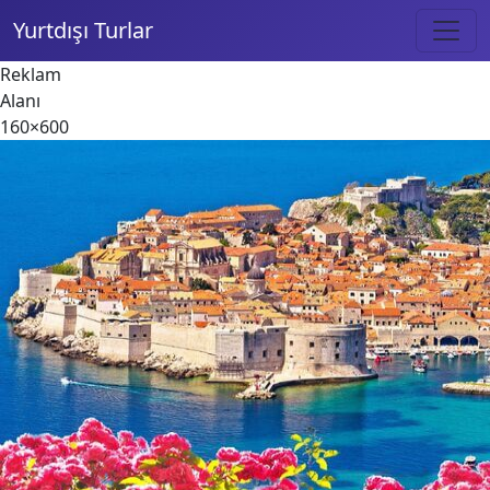
Yurtdışı Turlar
Reklam
Alanı
160×600