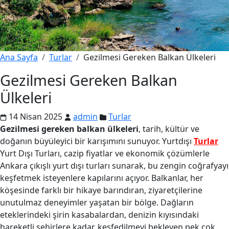
Ana Sayfa
Turlar
Gezilmesi Gereken Balkan Ülkeleri
Gezilmesi Gereken Balkan
Ülkeleri
14 Nisan 2025
admin
Turlar
Gezilmesi gereken balkan ülkeleri
, tarih, kültür ve
doğanın büyüleyici bir karışımını sunuyor. Yurtdışı
Turlar
Yurt Dışı Turları, cazip fiyatlar ve ekonomik çözümlerle
Ankara çıkışlı yurt dışı turları sunarak, bu zengin coğrafyayı
keşfetmek isteyenlere kapılarını açıyor. Balkanlar, her
köşesinde farklı bir hikaye barındıran, ziyaretçilerine
unutulmaz deneyimler yaşatan bir bölge. Dağların
eteklerindeki şirin kasabalardan, denizin kıyısındaki
hareketli şehirlere kadar, keşfedilmeyi bekleyen pek çok