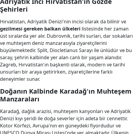
Adriyatik İnci Hırvatistan'ın Gözde
Şehirleri
Hırvatistan, Adriyatik Denizi'nin incisi olarak da bilinir ve
gezilmesi gereken balkan ülkeleri
listesinde her zaman
üst sıralarda yer alır. Dubrovnik, tarihi surları, dar sokakları
ve muhteşem deniz manzarasıyla ziyaretçilerini
büyülemektedir. Split, Diocletianus Sarayı ile ünlüdür ve bu
saray, şehrin kalbinde yer alan canlı bir yaşam alanıdır.
Zagreb, Hırvatistan'ın başkenti olarak, modern ve tarihi
unsurları bir araya getirirken, ziyaretçilerine farklı
deneyimler sunar.
Doğanın Kalbinde Karadağ'ın Muhteşem
Manzaraları
Karadağ, dağlık arazisi, muhteşem kanyonları ve Adriyatik
Denizi kıyı şeridi ile doğa severler için adeta bir cennettir.
Kotor Körfezi, Avrupa'nın en güneydeki fiyordudur ve
UNESCO Dünya Mirası Listesi'nde yer almaktadır. Ülkenin