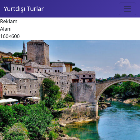
Yurtdışı Turlar
Reklam
Alanı
160×600