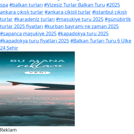
spa
#balkan turları
#Vizesiz Turlar Balkan Turu
#2025
ankara çıkışlı turlar
#ankara cikisli turlar
#istanbul çıkışlı
turlar
#karadeniz turları
#maşukiye turu 2025
#günübirlik
turlar 2025 fiyatları
#kurban bayramı ne zaman 2025
#sapanca maşukiye 2025
#kapadokya turu 2025
#kapadokya turu fiyatları 2025
#Balkan Turları Turu 6 Ülke
24 Şehir
Reklam