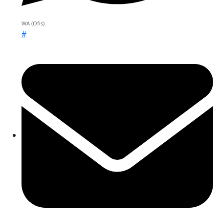
WA (Ofis)
#