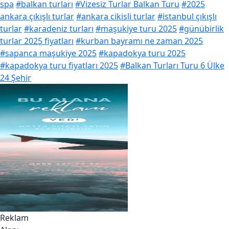
spa
#balkan turları
#Vizesiz Turlar Balkan Turu
#2025
ankara çıkışlı turlar
#ankara cikisli turlar
#istanbul çıkışlı
turlar
#karadeniz turları
#maşukiye turu 2025
#günübirlik
turlar 2025 fiyatları
#kurban bayramı ne zaman 2025
#sapanca maşukiye 2025
#kapadokya turu 2025
#kapadokya turu fiyatları 2025
#Balkan Turları Turu 6 Ülke
24 Şehir
Reklam