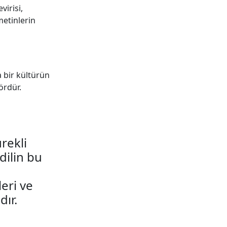
virisi,
metinlerin
a bir kültürün
tördür.
rekli
dilin bu
leri ve
ır.