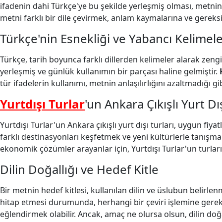
ifadenin dahi Türkçe'ye bu şekilde yerleşmiş olması, metni
metni farklı bir dile çevirmek, anlam kaymalarına ve gereksiz
Türkçe'nin Esnekliği ve Yabancı Kelime
Türkçe, tarih boyunca farklı dillerden kelimeler alarak zengi
yerleşmiş ve günlük kullanımın bir parçası haline gelmiştir.
tür ifadelerin kullanımı, metnin anlaşılırlığını azaltmadığı g
Yurtdışı Turlar
'un Ankara Çıkışlı Yurt Dı
Yurtdışı Turlar'un Ankara çıkışlı yurt dışı turları, uygun fiya
farklı destinasyonları keşfetmek ve yeni kültürlerle tanışmak
ekonomik çözümler arayanlar için, Yurtdışı Turlar'un turlar
Dilin Doğallığı ve Hedef Kitle
Bir metnin hedef kitlesi, kullanılan dilin ve üslubun belirl
hitap etmesi durumunda, herhangi bir çeviri işlemine gere
eğlendirmek olabilir. Ancak, amaç ne olursa olsun, dilin doğ