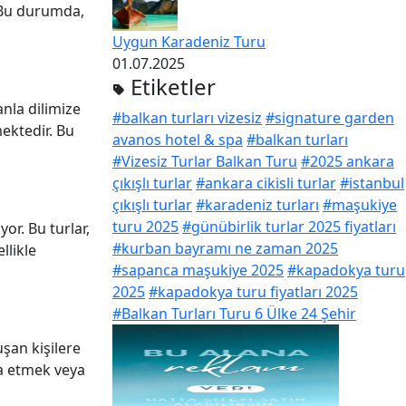
. Bu durumda,
Uygun Karadeniz Turu
01.07.2025
Etiketler
anla dilimize
#balkan turları vizesiz
#signature garden
ektedir. Bu
avanos hotel & spa
#balkan turları
#Vizesiz Turlar Balkan Turu
#2025 ankara
çıkışlı turlar
#ankara cikisli turlar
#istanbul
çıkışlı turlar
#karadeniz turları
#maşukiye
turu 2025
#günübirlik turlar 2025 fiyatları
yor. Bu turlar,
#kurban bayramı ne zaman 2025
llikle
#sapanca maşukiye 2025
#kapadokya turu
2025
#kapadokya turu fiyatları 2025
#Balkan Turları Turu 6 Ülke 24 Şehir
uşan kişilere
a etmek veya