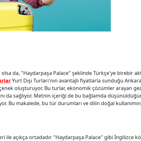
m olsa da, "Haydarpaşa Palace" şeklinde Türkçe'ye birebir ak
urlar
Yurt Dışı Turları'nın avantajlı fiyatlarla sunduğu Ankara 
 seçenek oluşturuyor. Bu turlar, ekonomik çözümler arayan gez
mkanı da sağlıyor. Metnin içeriği de bu bağlamda düşünüldüğ
lıyor. Bu makalede, bu tür durumları ve dilin doğal kullanımı
ri ile açıkça ortadadır. "Haydarpaşa Palace" gibi İngilizce kö