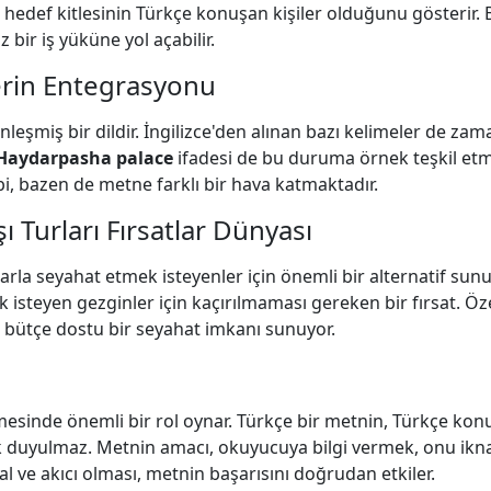
n hedef kitlesinin Türkçe konuşan kişiler olduğunu gösterir
 bir iş yüküne yol açabilir.
lerin Entegrasyonu
nleşmiş bir dildir. İngilizce'den alınan bazı kelimeler de zam
Haydarpasha palace
ifadesi de bu duruma örnek teşkil etm
ibi, bazen de metne farklı bir hava katmaktadır.
şı Turları Fırsatlar Dünyası
tlarla seyahat etmek isteyenler için önemli bir alternatif sunu
 isteyen gezginler için kaçırılmaması gereken bir fırsat. Öze
ı bütçe dostu bir seyahat imkanı sunuyor.
enmesinde önemli bir rol oynar. Türkçe bir metnin, Türkçe kon
k duyulmaz. Metnin amacı, okuyucuya bilgi vermek, onu ikn
al ve akıcı olması, metnin başarısını doğrudan etkiler.