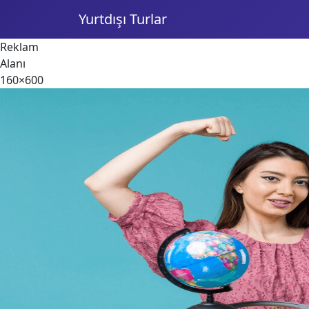
Yurtdışı Turlar
Reklam
Alanı
160×600