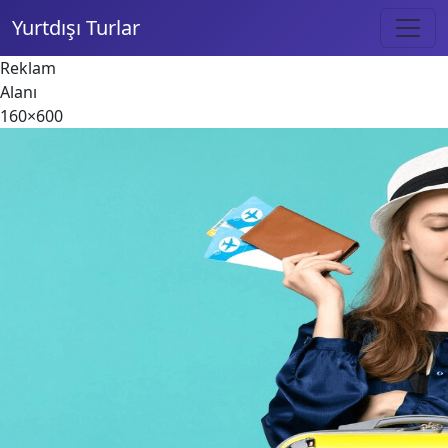
Yurtdışı Turlar
Reklam
Alanı
160×600