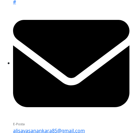
#
E-Posta
alisavasanankara85@gmail.com