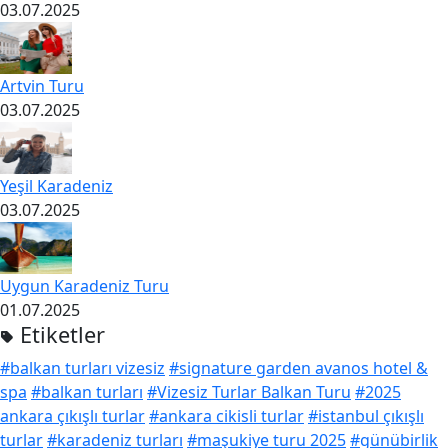
03.07.2025
Artvin Turu
03.07.2025
Yeşil Karadeniz
03.07.2025
Uygun Karadeniz Turu
01.07.2025
Etiketler
#balkan turları vizesiz
#signature garden avanos hotel &
spa
#balkan turları
#Vizesiz Turlar Balkan Turu
#2025
ankara çıkışlı turlar
#ankara cikisli turlar
#istanbul çıkışlı
turlar
#karadeniz turları
#maşukiye turu 2025
#günübirlik