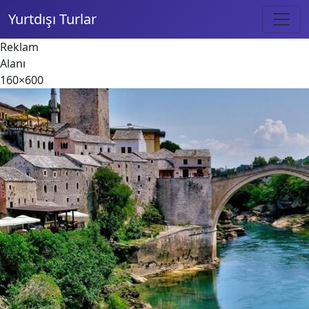
Yurtdışı Turlar
Reklam
Alanı
160×600