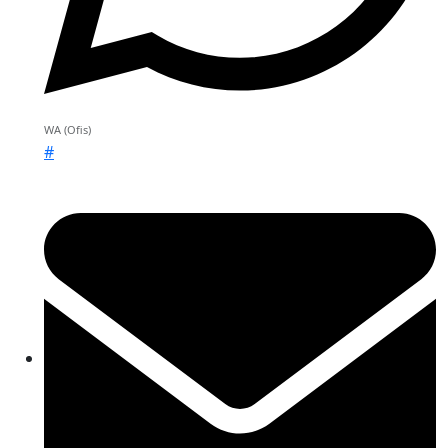
WA (Ofis)
#