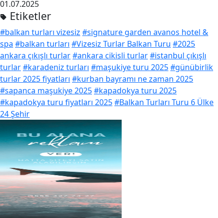
01.07.2025
Etiketler
#balkan turları vizesiz
#signature garden avanos hotel &
spa
#balkan turları
#Vizesiz Turlar Balkan Turu
#2025
ankara çıkışlı turlar
#ankara cikisli turlar
#istanbul çıkışlı
turlar
#karadeniz turları
#maşukiye turu 2025
#günübirlik
turlar 2025 fiyatları
#kurban bayramı ne zaman 2025
#sapanca maşukiye 2025
#kapadokya turu 2025
#kapadokya turu fiyatları 2025
#Balkan Turları Turu 6 Ülke
24 Şehir