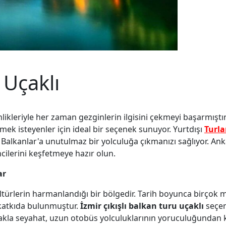
 Uçaklı
nlikleriyle her zaman gezginlerin ilgisini çekmeyi başarmıştır
mek isteyenler için ideal bir seçenek sunuyor. Yurtdışı
Turla
 Balkanlar'a unutulmaz bir yolculuğa çıkmanızı sağlıyor. Anka
ncilerini keşfetmeye hazır olun.
ar
ltürlerin harmanlandığı bir bölgedir. Tarih boyunca birçok 
 katkıda bulunmuştur.
İzmir çıkışlı balkan turu uçaklı
seçen
Uçakla seyahat, uzun otobüs yolculuklarının yoruculuğundan 