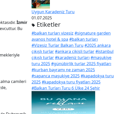
Uygun Karadeniz Turu
01.07.2025
ktasıdır.
İzmir
Etiketler
evcuttur. Bu
#balkan turları vizesiz
#signature garden
avanos hotel & spa
#balkan turları
#Vizesiz Turlar Balkan Turu
#2025 ankara
çıkışlı turlar
#ankara cikisli turlar
#istanbul
emekleriyle
çıkışlı turlar
#karadeniz turları
#maşukiye
turu 2025
#günübirlik turlar 2025 fiyatları
#kurban bayramı ne zaman 2025
#sapanca maşukiye 2025
#kapadokya turu
kalma camileri
2025
#kapadokya turu fiyatları 2025
zde,
#Balkan Turları Turu 6 Ülke 24 Şehir