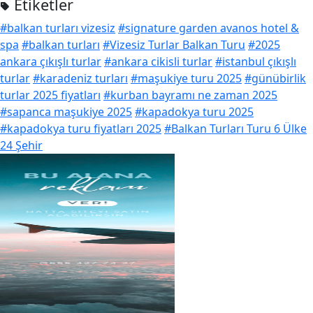
Etiketler
#balkan turları vizesiz
#signature garden avanos hotel &
spa
#balkan turları
#Vizesiz Turlar Balkan Turu
#2025
ankara çıkışlı turlar
#ankara cikisli turlar
#istanbul çıkışlı
turlar
#karadeniz turları
#maşukiye turu 2025
#günübirlik
turlar 2025 fiyatları
#kurban bayramı ne zaman 2025
#sapanca maşukiye 2025
#kapadokya turu 2025
#kapadokya turu fiyatları 2025
#Balkan Turları Turu 6 Ülke
24 Şehir