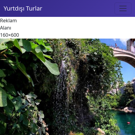
Yurtdışı Turlar
Reklam
Alanı
160×600