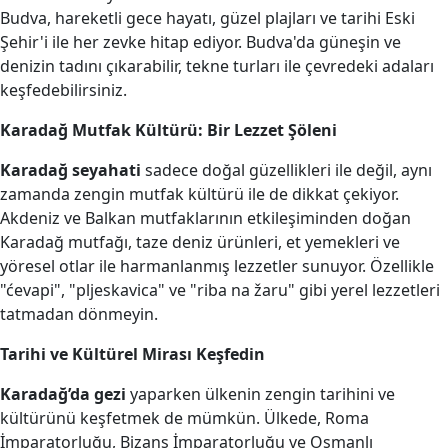
Budva, hareketli gece hayatı, güzel plajları ve tarihi Eski
Şehir'i ile her zevke hitap ediyor. Budva'da güneşin ve
denizin tadını çıkarabilir, tekne turları ile çevredeki adaları
keşfedebilirsiniz.
Karadağ Mutfak Kültürü: Bir Lezzet Şöleni
Karadağ seyahati
sadece doğal güzellikleri ile değil, aynı
zamanda zengin mutfak kültürü ile de dikkat çekiyor.
Akdeniz ve Balkan mutfaklarının etkileşiminden doğan
Karadağ mutfağı, taze deniz ürünleri, et yemekleri ve
yöresel otlar ile harmanlanmış lezzetler sunuyor. Özellikle
"ćevapi", "pljeskavica" ve "riba na žaru" gibi yerel lezzetleri
tatmadan dönmeyin.
Tarihi ve Kültürel Mirası Keşfedin
Karadağ’da gezi
yaparken ülkenin zengin tarihini ve
kültürünü keşfetmek de mümkün. Ülkede, Roma
İmparatorluğu, Bizans İmparatorluğu ve Osmanlı