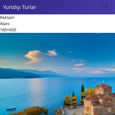
Yurtdışı Turlar
Reklam
Alanı
160×600