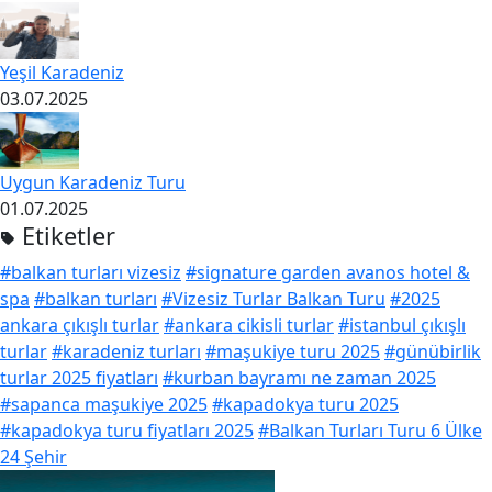
Yeşil Karadeniz
03.07.2025
Uygun Karadeniz Turu
01.07.2025
Etiketler
#balkan turları vizesiz
#signature garden avanos hotel &
spa
#balkan turları
#Vizesiz Turlar Balkan Turu
#2025
ankara çıkışlı turlar
#ankara cikisli turlar
#istanbul çıkışlı
turlar
#karadeniz turları
#maşukiye turu 2025
#günübirlik
turlar 2025 fiyatları
#kurban bayramı ne zaman 2025
#sapanca maşukiye 2025
#kapadokya turu 2025
#kapadokya turu fiyatları 2025
#Balkan Turları Turu 6 Ülke
24 Şehir