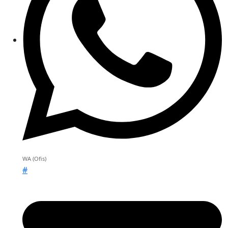
WA (Ofis)
#