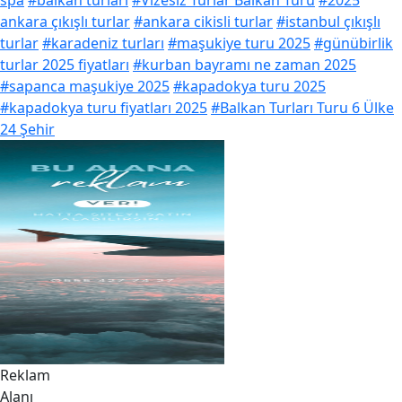
spa
#balkan turları
#Vizesiz Turlar Balkan Turu
#2025
ankara çıkışlı turlar
#ankara cikisli turlar
#istanbul çıkışlı
turlar
#karadeniz turları
#maşukiye turu 2025
#günübirlik
turlar 2025 fiyatları
#kurban bayramı ne zaman 2025
#sapanca maşukiye 2025
#kapadokya turu 2025
#kapadokya turu fiyatları 2025
#Balkan Turları Turu 6 Ülke
24 Şehir
Reklam
Alanı