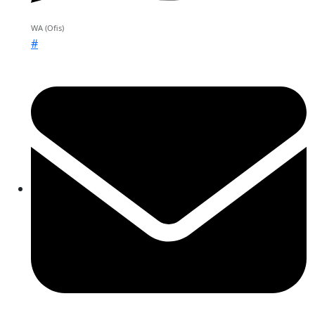
WA (Ofis)
#