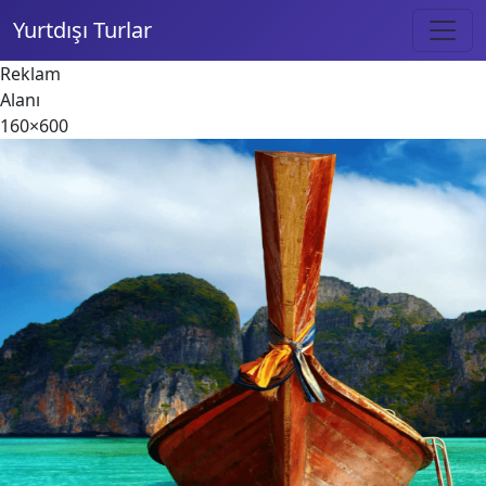
Yurtdışı Turlar
Reklam
Alanı
160×600