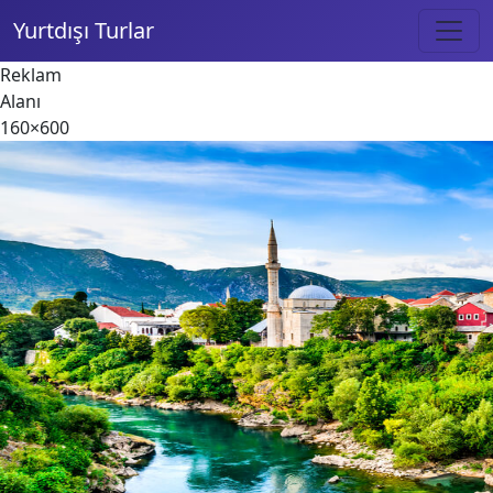
Yurtdışı Turlar
Reklam
Alanı
160×600