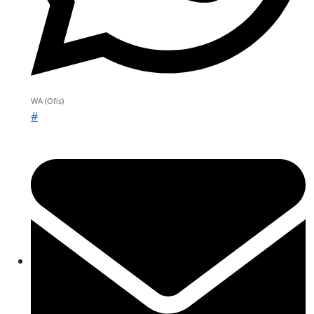
WA (Ofis)
#