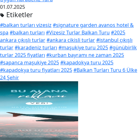
01.07.2025
Etiketler
#balkan turları vizesiz
#signature garden avanos hotel &
spa
#balkan turları
#Vizesiz Turlar Balkan Turu
#2025
ankara çıkışlı turlar
#ankara cikisli turlar
#istanbul çıkışlı
turlar
#karadeniz turları
#maşukiye turu 2025
#günübirlik
turlar 2025 fiyatları
#kurban bayramı ne zaman 2025
#sapanca maşukiye 2025
#kapadokya turu 2025
#kapadokya turu fiyatları 2025
#Balkan Turları Turu 6 Ülke
24 Şehir