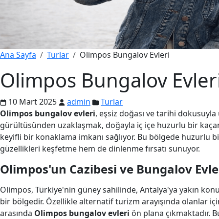
Ana Sayfa
Turlar
Olimpos Bungalov Evleri
Olimpos Bungalov Evler
10 Mart 2025
admin
Turlar
Olimpos bungalov evleri
, eşsiz doğası ve tarihi dokusuyl
gürültüsünden uzaklaşmak, doğayla iç içe huzurlu bir kaçam
keyifli bir konaklama imkanı sağlıyor. Bu bölgede huzurlu bi
güzellikleri keşfetme hem de dinlenme fırsatı sunuyor.
Olimpos'un Cazibesi ve Bungalov Evl
Olimpos, Türkiye'nin güney sahilinde, Antalya'ya yakın konum
bir bölgedir. Özellikle alternatif turizm arayışında olanlar
arasında
Olimpos bungalov evleri
ön plana çıkmaktadır. B