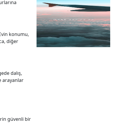
turlarına
. Evin konumu,
ca, diğer
gede dalış,
ce arayanlar
in güvenli bir