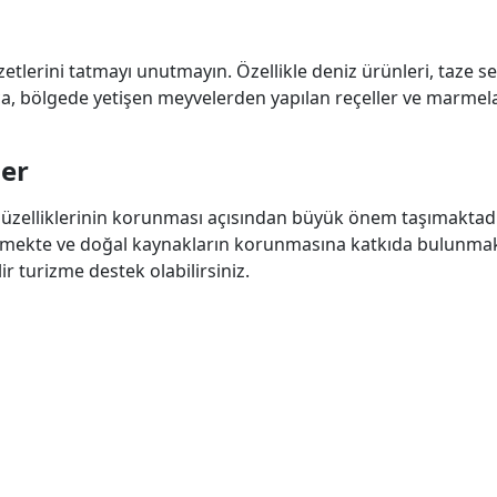
etlerini tatmayı unutmayın. Özellikle deniz ürünleri, taze s
rıca, bölgede yetişen meyvelerden yapılan reçeller ve marmel
ler
güzelliklerinin korunması açısından büyük önem taşımaktadı
letilmekte ve doğal kaynakların korunmasına katkıda bulunmak
r turizme destek olabilirsiniz.