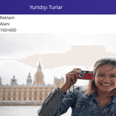
Yurtdışı Turlar
Reklam
Alanı
160×600