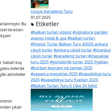
Uygun Karadeniz Turu
01.07.2025
Etiketler
rlanmıştır. Bu
özel terasları
#balkan turları vizesiz
#signature garden
 akşam
avanos hotel & spa
#balkan turları
#Vizesiz Turlar Balkan Turu
#2025 ankara
çıkışlı turlar
#ankara cikisli turlar
#istanbul
çıkışlı turlar
#karadeniz turları
#maşukiye
turu 2025
#günübirlik turlar 2025 fiyatları
r. Sabah kuş
#kurban bayramı ne zaman 2025
galov evlerde
#sapanca maşukiye 2025
#kapadokya turu
ibi aktiviteler
2025
#kapadokya turu fiyatları 2025
#Balkan Turları Turu 6 Ülke 24 Şehir
entinin
rından çıkan