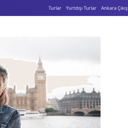
Turlar
Yurtdışı Turlar
Ankara Çıkışl