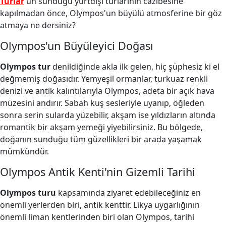
Turlar
'un sunduğu yurtdışı turlarının cazibesine
kapılmadan önce, Olympos'un büyülü atmosferine bir göz
atmaya ne dersiniz?
Olympos'un Büyüleyici Doğası
Olympos tur
denildiğinde akla ilk gelen, hiç şüphesiz ki el
değmemiş doğasıdır. Yemyeşil ormanlar, turkuaz renkli
denizi ve antik kalıntılarıyla Olympos, adeta bir açık hava
müzesini andırır. Sabah kuş sesleriyle uyanıp, öğleden
sonra serin sularda yüzebilir, akşam ise yıldızların altında
romantik bir akşam yemeği yiyebilirsiniz. Bu bölgede,
doğanın sunduğu tüm güzellikleri bir arada yaşamak
mümkündür.
Olympos Antik Kenti'nin Gizemli Tarihi
Olympos turu
kapsamında ziyaret edebileceğiniz en
önemli yerlerden biri, antik kenttir. Likya uygarlığının
önemli liman kentlerinden biri olan Olympos, tarihi