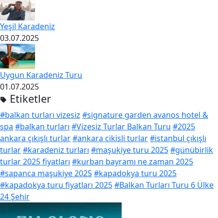
Yeşil Karadeniz
03.07.2025
Uygun Karadeniz Turu
01.07.2025
Etiketler
#balkan turları vizesiz
#signature garden avanos hotel &
spa
#balkan turları
#Vizesiz Turlar Balkan Turu
#2025
ankara çıkışlı turlar
#ankara cikisli turlar
#istanbul çıkışlı
turlar
#karadeniz turları
#maşukiye turu 2025
#günübirlik
turlar 2025 fiyatları
#kurban bayramı ne zaman 2025
#sapanca maşukiye 2025
#kapadokya turu 2025
#kapadokya turu fiyatları 2025
#Balkan Turları Turu 6 Ülke
24 Şehir