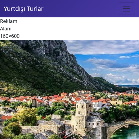
Yurtdışı Turlar
Reklam
Alanı
160×600