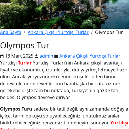
Ana Sayfa
Ankara Çıkışlı Yurtdışı Turlar
Olympos Tur
Olympos Tur
18 Mart 2025
admin
Ankara Çıkışlı Yurtdışı Turlar
Yurtdışı
Turlar
Yurtdışı Turları'nın Ankara çıkışlı avantajlı
fiyatlı ve ekonomik çözümleriyle, dünyayı keşfetmeye hazır
olun. Ancak, yeryüzündeki cennet köşelerinden birini
deneyimlemek isteyenler için bambaşka bir rota çizmek
gerekebilir. İşte tam bu noktada, Türkiye'nin gözde tatil
beldesi Olympos devreye giriyor.
Olympos Turu
sadece bir tatil değil, aynı zamanda doğayla
iç içe, tarihi dokuyu soluyabileceğiniz, unutulmaz anılar
biriktirebileceğiniz benzersiz bir deneyim sunuyor.
Yurtdışı