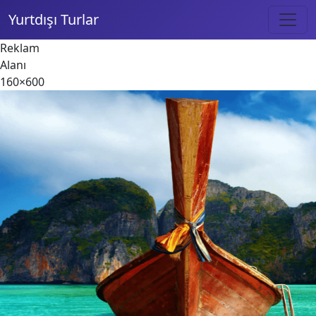
Yurtdışı Turlar
Reklam
Alanı
160×600