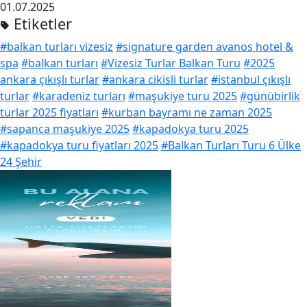
01.07.2025
Etiketler
#balkan turları vizesiz
#signature garden avanos hotel &
spa
#balkan turları
#Vizesiz Turlar Balkan Turu
#2025
ankara çıkışlı turlar
#ankara cikisli turlar
#istanbul çıkışlı
turlar
#karadeniz turları
#maşukiye turu 2025
#günübirlik
turlar 2025 fiyatları
#kurban bayramı ne zaman 2025
#sapanca maşukiye 2025
#kapadokya turu 2025
#kapadokya turu fiyatları 2025
#Balkan Turları Turu 6 Ülke
24 Şehir