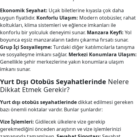
Ekonomik Seyahat:
Uçak biletlerine kıyasla çok daha
uygun fiyatlıdır.
Konforlu Ulaşım:
Modern otobüsler, rahat
koltukları, klima sistemleri ve eğlence imkanları ile
konforlu bir yolculuk deneyimi sunar.
Manzara Keyfi:
Yol
boyunca eşsiz manzaraların tadını çıkarma fırsatı sunar.
Grup İçi Sosyalleşme:
Turdaki diğer katılımcılarla tanışma
ve sosyalleşme imkanı sağlar.
Merkezi Konumlara Ulaşım:
Genellikle şehir merkezlerine yakın konumlara ulaşım
imkanı sunar.
Yurt Dışı Otobüs Seyahatlerinde
Nelere
Dikkat Etmek Gerekir?
Yurt dışı otobüs seyahatlerinde
dikkat edilmesi gereken
bazı önemli noktalar vardır. Bunlar şunlardır:
Vize İşlemleri:
Gidilecek ülkelere vize gerekip
gerekmediğini önceden araştırın ve vize işlemlerinizi
zamanında tamamlayın.
Seyahat Sigortası:
Seyahat