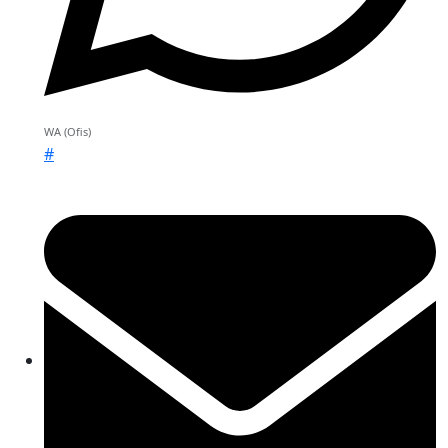
WA (Ofis)
#