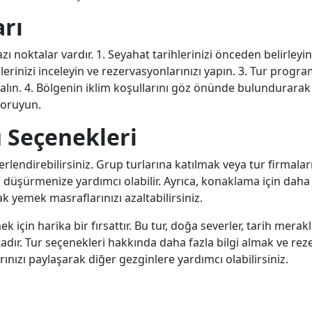
arı
 noktalar vardır. 1. Seyahat tarihlerinizi önceden belirleyin
erinizi inceleyin ve rezervasyonlarınızı yapın. 3. Tur program
za alın. 4. Bölgenin iklim koşullarını göz önünde bulundurara
 koruyun.
 Seçenekleri
ğerlendirebilirsiniz. Grup turlarına katılmak veya tur firmal
düşürmenize yardımcı olabilir. Ayrıca, konaklama için daha 
k yemek masraflarınızı azaltabilirsiniz.
k için harika bir fırsattır. Bu tur, doğa severler, tarih meraklı
dır. Tur seçenekleri hakkında daha fazla bilgi almak ve re
arınızı paylaşarak diğer gezginlere yardımcı olabilirsiniz.