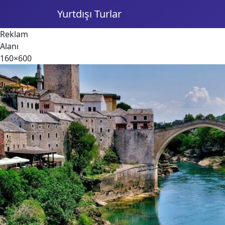
Yurtdışı Turlar
Reklam
Alanı
160×600