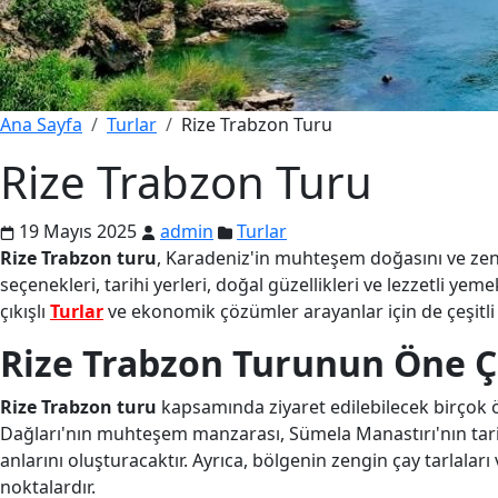
Ana Sayfa
Turlar
Rize Trabzon Turu
Rize Trabzon Turu
19 Mayıs 2025
admin
Turlar
Rize Trabzon turu
, Karadeniz'in muhteşem doğasını ve zeng
seçenekleri, tarihi yerleri, doğal güzellikleri ve lezzetli 
çıkışlı
Turlar
ve ekonomik çözümler arayanlar için de çeşitl
Rize Trabzon Turunun Öne Ç
Rize Trabzon turu
kapsamında ziyaret edilebilecek birçok ö
Dağları'nın muhteşem manzarası, Sümela Manastırı'nın tar
anlarını oluşturacaktır. Ayrıca, bölgenin zengin çay tarlaları
noktalardır.