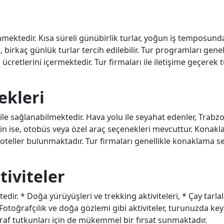
enmektedir. Kısa süreli günübirlik turlar, yoğun iş temposund
e, birkaç günlük turlar tercih edilebilir. Tur programları genel
ücretlerini içermektedir. Tur firmaları ile iletişime geçerek t
ekleri
 ile sağlanabilmektedir. Hava yolu ile seyahat edenler, Trabz
için ise, otobüs veya özel araç seçenekleri mevcuttur. Konakla
 oteller bulunmaktadır. Tur firmaları genellikle konaklama s
tiviteler
ir. * Doğa yürüyüşleri ve trekking aktiviteleri, * Çay tarlal
 * Fotoğrafçılık ve doğa gözlemi gibi aktiviteler, turunuzda ke
ğraf tutkunları için de mükemmel bir fırsat sunmaktadır.