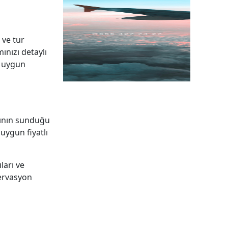
 ve tur
ınızı detaylı
k uygun
arının sunduğu
uygun fiyatlı
ları ve
zervasyon