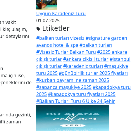
Uygun Karadeniz Turu
01.07.2025
an vakit
Etiketler
likle; ulaşım,
ur detaylarını
#balkan turları vizesiz
#signature garden
avanos hotel & spa
#balkan turları
#Vizesiz Turlar Balkan Turu
#2025 ankara
çıkışlı turlar
#ankara cikisli turlar
#istanbul
çıkışlı turlar
#karadeniz turları
#maşukiye
on
turu 2025
#günübirlik turlar 2025 fiyatları
ma için ise,
#kurban bayramı ne zaman 2025
eçeneklerini de
#sapanca maşukiye 2025
#kapadokya turu
2025
#kapadokya turu fiyatları 2025
#Balkan Turları Turu 6 Ülke 24 Şehir
arında gezinti,
yifli zaman