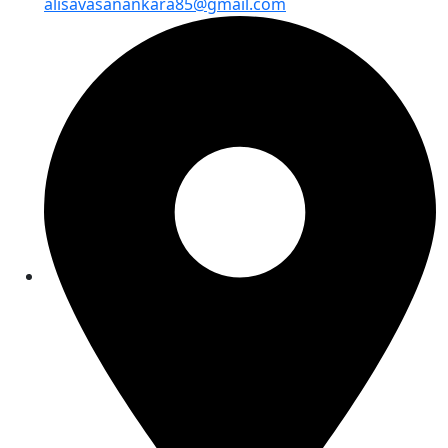
alisavasanankara85@gmail.com