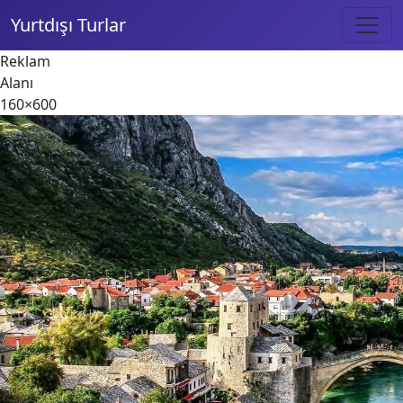
Yurtdışı Turlar
Reklam
Alanı
160×600