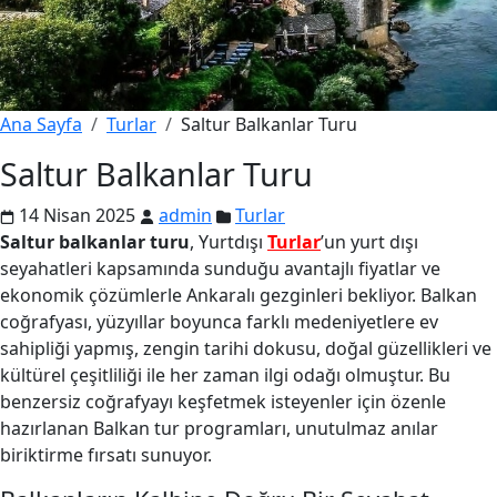
Ana Sayfa
Turlar
Saltur Balkanlar Turu
Saltur Balkanlar Turu
14 Nisan 2025
admin
Turlar
Saltur balkanlar turu
, Yurtdışı
Turlar
’un yurt dışı
seyahatleri kapsamında sunduğu avantajlı fiyatlar ve
ekonomik çözümlerle Ankaralı gezginleri bekliyor. Balkan
coğrafyası, yüzyıllar boyunca farklı medeniyetlere ev
sahipliği yapmış, zengin tarihi dokusu, doğal güzellikleri ve
kültürel çeşitliliği ile her zaman ilgi odağı olmuştur. Bu
benzersiz coğrafyayı keşfetmek isteyenler için özenle
hazırlanan Balkan tur programları, unutulmaz anılar
biriktirme fırsatı sunuyor.