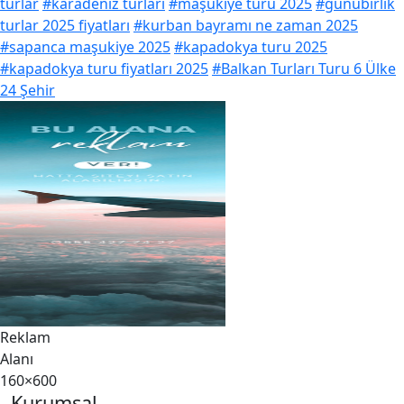
turlar
#karadeniz turları
#maşukiye turu 2025
#günübirlik
turlar 2025 fiyatları
#kurban bayramı ne zaman 2025
#sapanca maşukiye 2025
#kapadokya turu 2025
#kapadokya turu fiyatları 2025
#Balkan Turları Turu 6 Ülke
24 Şehir
Reklam
Alanı
160×600
Kurumsal