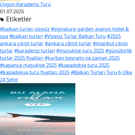
Uygun Karadeniz Turu
01.07.2025
Etiketler
#balkan turları vizesiz
#signature garden avanos hotel &
spa
#balkan turları
#Vizesiz Turlar Balkan Turu
#2025
ankara çıkışlı turlar
#ankara cikisli turlar
#istanbul çıkışlı
turlar
#karadeniz turları
#maşukiye turu 2025
#günübirlik
turlar 2025 fiyatları
#kurban bayramı ne zaman 2025
#sapanca maşukiye 2025
#kapadokya turu 2025
#kapadokya turu fiyatları 2025
#Balkan Turları Turu 6 Ülke
24 Şehir