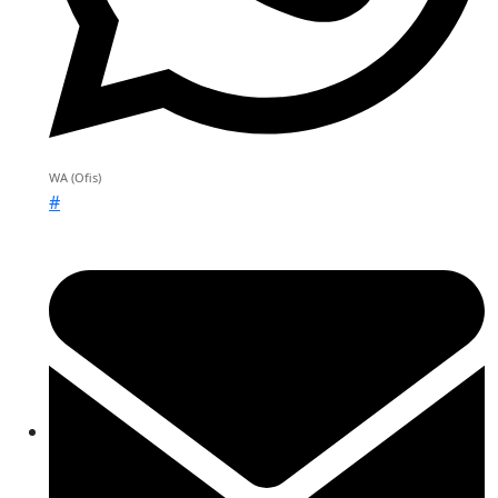
WA (Ofis)
#