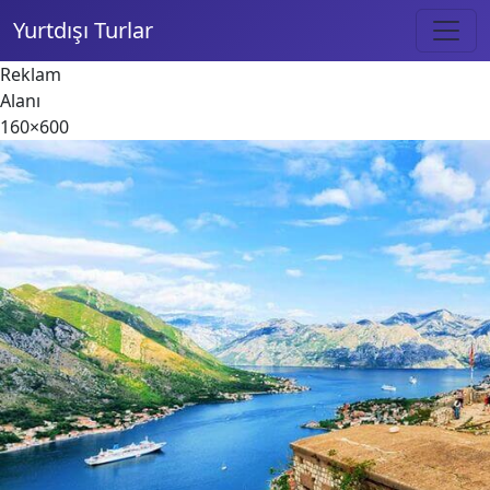
Yurtdışı Turlar
Reklam
Alanı
160×600