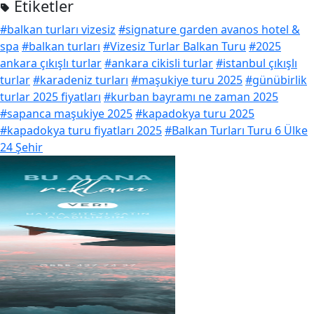
Etiketler
#balkan turları vizesiz
#signature garden avanos hotel &
spa
#balkan turları
#Vizesiz Turlar Balkan Turu
#2025
ankara çıkışlı turlar
#ankara cikisli turlar
#istanbul çıkışlı
turlar
#karadeniz turları
#maşukiye turu 2025
#günübirlik
turlar 2025 fiyatları
#kurban bayramı ne zaman 2025
#sapanca maşukiye 2025
#kapadokya turu 2025
#kapadokya turu fiyatları 2025
#Balkan Turları Turu 6 Ülke
24 Şehir