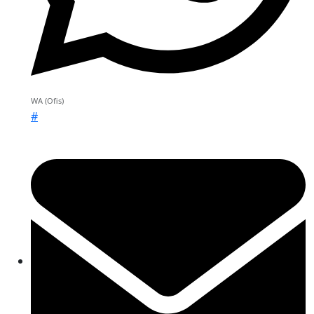
WA (Ofis)
#