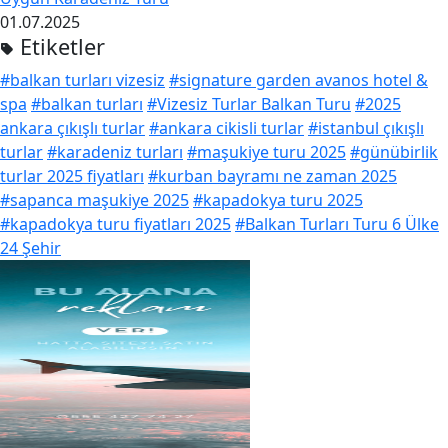
01.07.2025
Etiketler
#balkan turları vizesiz
#signature garden avanos hotel &
spa
#balkan turları
#Vizesiz Turlar Balkan Turu
#2025
ankara çıkışlı turlar
#ankara cikisli turlar
#istanbul çıkışlı
turlar
#karadeniz turları
#maşukiye turu 2025
#günübirlik
turlar 2025 fiyatları
#kurban bayramı ne zaman 2025
#sapanca maşukiye 2025
#kapadokya turu 2025
#kapadokya turu fiyatları 2025
#Balkan Turları Turu 6 Ülke
24 Şehir