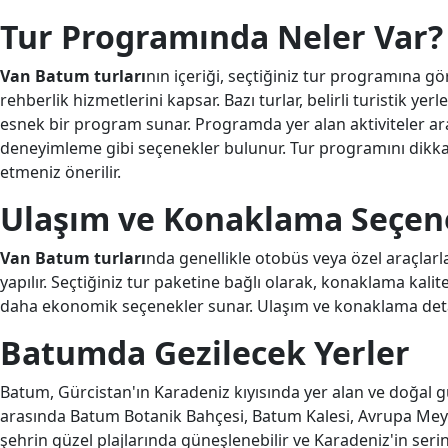
Tur Programında Neler Var?
Van Batum turları
nın içeriği, seçtiğiniz tur programına gö
rehberlik hizmetlerini kapsar. Bazı turlar, belirli turistik yer
esnek bir program sunar. Programda yer alan aktiviteler aras
deneyimleme gibi seçenekler bulunur. Tur programını dikkatl
etmeniz önerilir.
Ulaşım ve Konaklama Seçen
Van Batum turları
nda genellikle otobüs veya özel araçlarl
yapılır. Seçtiğiniz tur paketine bağlı olarak, konaklama kalite
daha ekonomik seçenekler sunar. Ulaşım ve konaklama det
Batumda Gezilecek Yerler
Batum, Gürcistan'ın Karadeniz kıyısında yer alan ve doğal güz
arasında Batum Botanik Bahçesi, Batum Kalesi, Avrupa Meydanı
şehrin güzel plajlarında güneşlenebilir ve Karadeniz'in serin