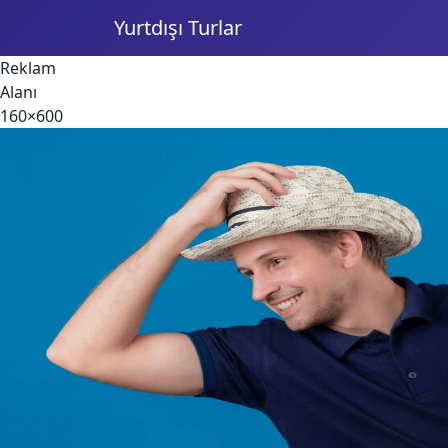
Yurtdışı Turlar
Reklam
Alanı
160×600