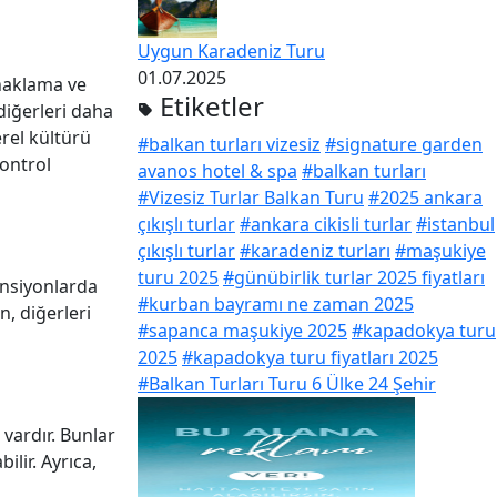
Uygun Karadeniz Turu
01.07.2025
onaklama ve
Etiketler
 diğerleri daha
erel kültürü
#balkan turları vizesiz
#signature garden
kontrol
avanos hotel & spa
#balkan turları
#Vizesiz Turlar Balkan Turu
#2025 ankara
çıkışlı turlar
#ankara cikisli turlar
#istanbul
çıkışlı turlar
#karadeniz turları
#maşukiye
turu 2025
#günübirlik turlar 2025 fiyatları
ansiyonlarda
#kurban bayramı ne zaman 2025
n, diğerleri
#sapanca maşukiye 2025
#kapadokya turu
2025
#kapadokya turu fiyatları 2025
#Balkan Turları Turu 6 Ülke 24 Şehir
 vardır. Bunlar
lir. Ayrıca,