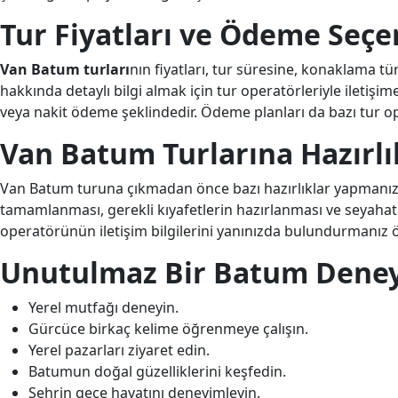
Tur Fiyatları ve Ödeme Seçe
Van Batum turları
nın fiyatları, tur süresine, konaklama tü
hakkında detaylı bilgi almak için tur operatörleriyle iletişi
veya nakit ödeme şeklindedir. Ödeme planları da bazı tur ope
Van Batum Turlarına Hazırlı
Van Batum turuna çıkmadan önce bazı hazırlıklar yapmanız fa
tamamlanması, gerekli kıyafetlerin hazırlanması ve seyahat si
operatörünün iletişim bilgilerini yanınızda bulundurmanız ö
Unutulmaz Bir Batum Deneyi
Yerel mutfağı deneyin.
Gürcüce birkaç kelime öğrenmeye çalışın.
Yerel pazarları ziyaret edin.
Batumun doğal güzelliklerini keşfedin.
Şehrin gece hayatını deneyimleyin.