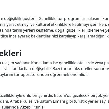
re değişiklik gösterir. Genellikle tur programları, ulaşım, k
leri ziyaret etmeyi ve kültürel etkinliklere katılmayı içerirken,
ında tarihi yerleri keşfetme, doğal güzellikleri izleme ve y
ice inceleyerek beklentilerinizi karşılayıp karşılamadığını 
ekleri
a ulaşım sağlanır. Konaklama ise genellikle otellerde veya p
si ve standartları değişebilir. Bazı turlar lüks oteller sunarke
aylarını tur operatöründen öğrenmek önemlidir.
ellikleriyle ünlü bir şehirdir. Batum'da gezilecek birçok yer
, Alfabe Kulesi ve Batum Limanı gibi turistik yerler sayılabi
 sularında yüzebilirsiniz.