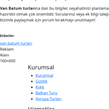
Van Batum turları
na dair bu bilgiler, seyahatinizi planla
hazırlıklı olmak çok önemlidir. Sorularınız veya ek bilgi talep
bizimle paylaşmak için yorum bırakmayı unutmayın!
Etiketler:
van batum turları
Reklam
Alanı
160×600
Kurumsal
Kurumsal
Gizlilik
Kvkk
Balkan Turu
Avrupa Turları
Hizmetler