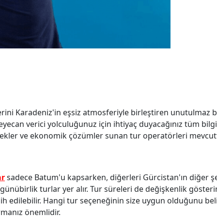
rini Karadeniz'in eşsiz atmosferiyle birleştiren unutulmaz b
can verici yolculuğunuz için ihtiyaç duyacağınız tüm bilgi
eçenekler ve ekonomik çözümler sunan tur operatörleri mevcut
ar
sadece Batum'u kapsarken, diğerleri Gürcistan'ın diğer şe
 günübirlik turlar yer alır. Tur süreleri de değişkenlik gösteri
cih edilebilir. Hangi tur seçeneğinin size uygun olduğunu bel
rmanız önemlidir.