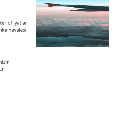
rir. Fiyatlar
anka havalesi
nizin
ur