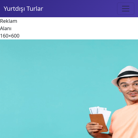
Yurtdışı Turlar
Reklam
Alanı
160×600