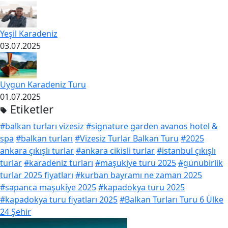
Yeşil Karadeniz
03.07.2025
Uygun Karadeniz Turu
01.07.2025
Etiketler
#balkan turları vizesiz
#signature garden avanos hotel &
spa
#balkan turları
#Vizesiz Turlar Balkan Turu
#2025
ankara çıkışlı turlar
#ankara cikisli turlar
#istanbul çıkışlı
turlar
#karadeniz turları
#maşukiye turu 2025
#günübirlik
turlar 2025 fiyatları
#kurban bayramı ne zaman 2025
#sapanca maşukiye 2025
#kapadokya turu 2025
#kapadokya turu fiyatları 2025
#Balkan Turları Turu 6 Ülke
24 Şehir