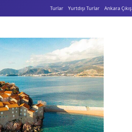
Turlar
Yurtdışı Turlar
Ankara Çıkışl