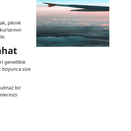
ak, piknik
kurlarının
ir.
ahat
i genellikle
uz boyunca size
utulmaz bir
lerinizi