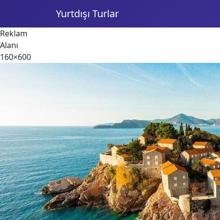
Yurtdışı Turlar
Reklam
Alanı
160×600