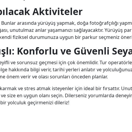
pılacak Aktiviteler
dır. Bunlar arasında yürüyüş yapmak, doğa fotoğrafçılığı yapm
oğası, unutulmaz anlar yaşamanızı sağlayacaktır. Yürüyüş par
en kendi fiziksel durumunuza uygun bir parkur seçmeniz öneril
ışlı: Konforlu ve Güvenli Sey
ifli ve sorunsuz geçmesi için çok önemlidir. Tur operatörler
ge hakkında bilgi verir, tarihi yerleri anlatır ve yolculuğun
ine önem verir ve olası sorunları önceden planlar.
ıkarmak ve stres atmak isteyenler için ideal bir fırsattır. Un
 ve size en uygun olanı seçin. Dilerseniz yorumlarda deneyim
 bir yolculuk geçirmenizi dileriz!