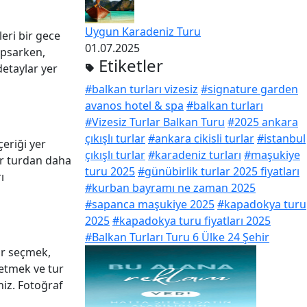
Uygun Karadeniz Turu
leri bir gece
01.07.2025
kapsarken,
Etiketler
detaylar yer
#balkan turları vizesiz
#signature garden
avanos hotel & spa
#balkan turları
#Vizesiz Turlar Balkan Turu
#2025 ankara
çıkışlı turlar
#ankara cikisli turlar
#istanbul
çeriği yer
çıkışlı turlar
#karadeniz turları
#maşukiye
ir turdan daha
turu 2025
#günübirlik turlar 2025 fiyatları
ı
#kurban bayramı ne zaman 2025
#sapanca maşukiye 2025
#kapadokya turu
2025
#kapadokya turu fiyatları 2025
#Balkan Turları Turu 6 Ülke 24 Şehir
ar seçmek,
 etmek ve tur
niz. Fotoğraf