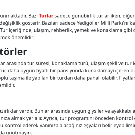
 sunmaktadır. Bazı
Turlar
sadece günübirlik turlar iken, diğer
değişiklik gösterir. Bazıları sadece Yedigöller Milli Parkı'nı 
. Tur içeriğinde, ulaşım, rehberlik, yemek ve konaklama gibi 
etmek önemlidir.
törler
nlar arasında tur süresi, konaklama türü, ulaşım şekli ve tur i
 tur, daha uygun fiyatlı bir pansiyonda konaklamayı içeren b
oplu taşıma ile yapılan bir turdan daha pahalı olabilir. Fiyatlar
mlidir.
rlıklar vardır. Bunlar arasında uygun giysiler ve ayakkabıl
ınıza almak yer alır. Ayrıca, tur programını önceden kontrol
kontrol ederek yanınıza alacağınız eşyaları belirleyebilirsi
 da unutmayın.