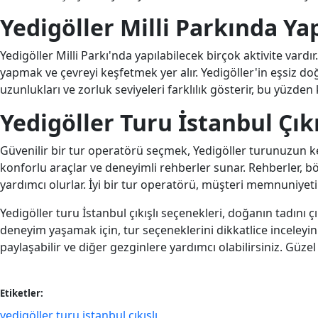
Yedigöller Milli Parkında Ya
Yedigöller Milli Parkı'nda yapılabilecek birçok aktivite var
yapmak ve çevreyi keşfetmek yer alır. Yedigöller'in eşsiz d
uzunlukları ve zorluk seviyeleri farklılık gösterir, bu yüzd
Yedigöller Turu İstanbul Çık
Güvenilir bir tur operatörü seçmek, Yedigöller turunuzun key
konforlu araçlar ve deneyimli rehberler sunar. Rehberler, böl
yardımcı olurlar. İyi bir tur operatörü, müşteri memnuniyet
Yedigöller turu İstanbul çıkışlı seçenekleri, doğanın tadını ç
deneyim yaşamak için, tur seçeneklerini dikkatlice inceleyin
paylaşabilir ve diğer gezginlere yardımcı olabilirsiniz. Güzel
Etiketler:
yedigöller turu istanbul çıkışlı