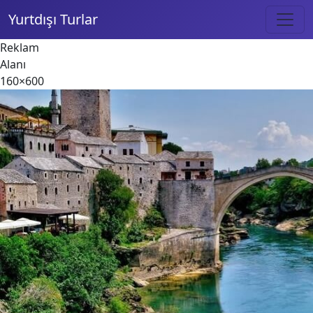
Yurtdışı Turlar
Reklam
Alanı
160×600