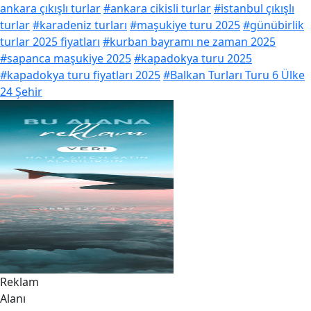
ankara çıkışlı turlar
#ankara cikisli turlar
#istanbul çıkışlı
turlar
#karadeniz turları
#maşukiye turu 2025
#günübirlik
turlar 2025 fiyatları
#kurban bayramı ne zaman 2025
#sapanca maşukiye 2025
#kapadokya turu 2025
#kapadokya turu fiyatları 2025
#Balkan Turları Turu 6 Ülke
24 Şehir
Reklam
Alanı